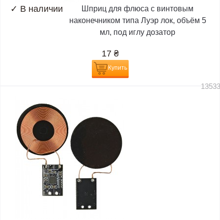
✓
В наличии
Шприц для флюса с винтовым
наконечником типа Луэр лок, объём 5
мл, под иглу дозатор
17
₴
Купить
1353