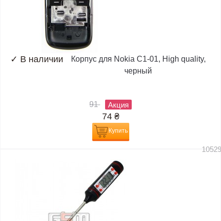
✓
В наличии
Корпус для Nokia C1-01, High quality,
черный
91
Акция
74
₴
Купить
1052