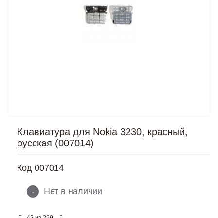
Клавиатура для Nokia 3230, красный,
русская (007014)
Код
007014
-
Нет в наличии
из
42
299