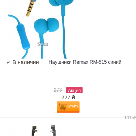
✓
В наличии
Наушники Remax RM-515 синий
273
Акция
227
₴
Купить
1015