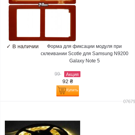
✓
В наличии
Форма для фиксации модуля при
склеивании Scotle для Samsung N9200
Galaxy Note 5
99
Акция
92
₴
Купить
0767