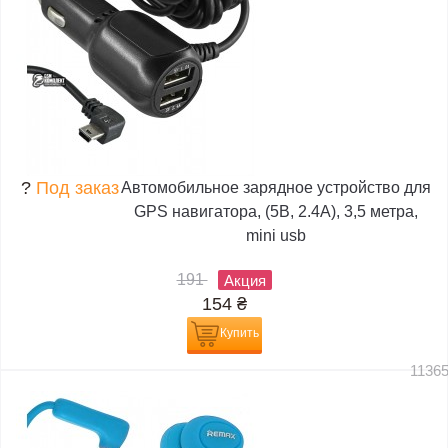
?
Под заказ
Автомобильное зарядное устройство для
GPS навигатора, (5В, 2.4А), 3,5 метра,
mini usb
191
Акция
154
₴
Купить
1136