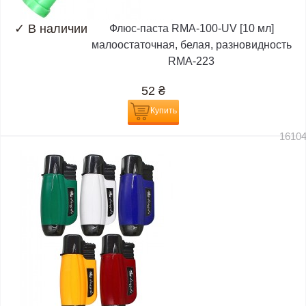
✓
В наличии
Флюс-паста RMA-100-UV [10 мл]
малоостаточная, белая, разновидность
RMA-223
52
₴
Купить
1610