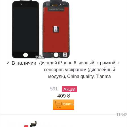
✓
В наличии
Дисплей iPhone 6, черный, с рамкой, с
сенсорным экраном (дисплейный
модуль), China quality, Tianma
591
Акция
409
₴
Купить
1134