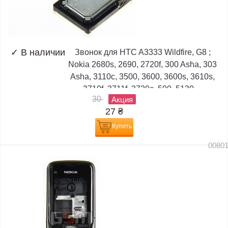
✓
В наличии
Звонок для HTC A3333 Wildfire, G8 ;
Nokia 2680s, 2690, 2720f, 300 Asha, 303
Asha, 3110c, 3500, 3600, 3600s, 3610s,
3710f, 3711f, 3720c, 500, 5130,...
30
Акция
27
₴
Купить
0080