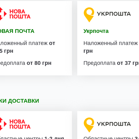
ОВАЯ ПОЧТА
Укрпочта
ложенный платеж
от
Наложенный плате
5 грн
грн
едоплата
от 80 грн
Предоплата
от 37 г
КИ ДОСТАВКИ
ластные центры
1-2 дня
Областные центры
3-