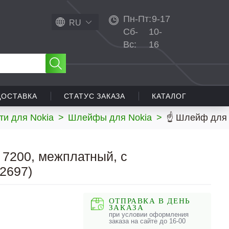
Пн-Пт:
9-17
RU
Сб-
10-
Вс:
16
ДОСТАВКА
СТАТУС ЗАКАЗА
КАТАЛОГ
ти для Nokia
>
Шлейфы для Nokia
>
☝ Шлейф для 
7200, межплатный, с
2697)
ОТПРАВКА В ДЕНЬ
ЗАКАЗА
при условии оформления
заказа на сайте до 16-00