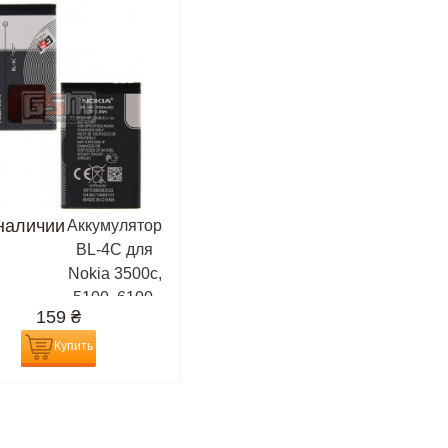
наличии
Аккумулятор
BL-4C для
Nokia 3500c,
5100, 6100,
159
₴
6101, 6102,
6103, 6125,
Купить
6131, 6133,
6136, 6170,
6260, 6300,
6300i, 6301,