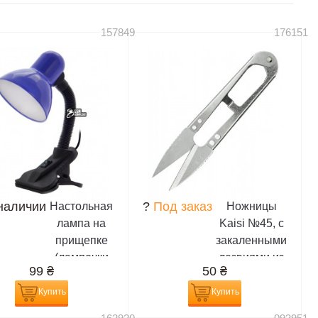
6700s, 7200,
7205 cdma,...
157849
176151
наличии
?
Под заказ
Настольная
Ножницы
лампа на
Kaisi №45, с
прищепке
закаленными
(лампочки
лезвиями из
99
₴
50
₴
E27)
высокоуглеродисто
стали (12,5
Купить
Купить
см,длина