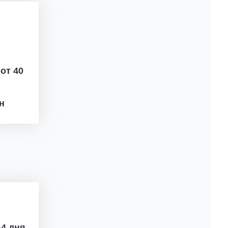
ж
от 40
рн
4 дня.