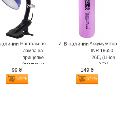
наличии
✓
В наличии
Настольная
Аккумулятор
лампа на
INR 18650 -
прищепке
26E, (Li-ion
(лампочки
3.7V
99
₴
149
₴
E27)
2600mAh),
сиреневый
Купить
Купить