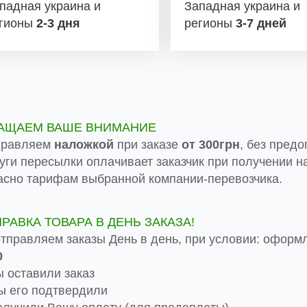
падная украина и
Западная украина и
гионы
2-3 дня
регионы
3-7 дней
АЩАЕМ ВАШЕ ВНИМАНИЕ
правляем
наложкой
при заказе
от 300грн
, без предо
луги пересылки оплачивает заказчик при получении на
асно тарифам выбранной компании-перевозчика.
ПРАВКА ТОВАРА В ДЕНЬ ЗАКАЗА!
тправляем заказы День в день, при условии: оформ
0
 оставили заказ
 его подтвердили