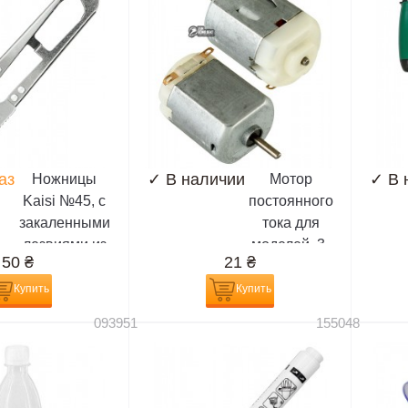
аз
✓
В наличии
✓
В 
Ножницы
Мотор
Kaisi №45, с
постоянного
закаленными
тока для
лезвиями из
моделей, 3-
50
₴
21
₴
высокоуглеродистой
6V
стали (12,5
Купить
Купить
см,длина
093951
155048
лезвия 4,5)