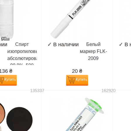
чии
✓
В наличии
✓
В 
Спирт
Белый
изопропиловый,
маркер FLK-
абсолютированный
2009
99,9%, 500
136
₴
20
₴
мл,
(химически
Купить
Купить
чистый)
135337
162920