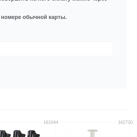
в номере обычной карты.
161044
162720