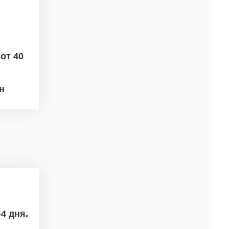
ж
от 40
рн
4 дня.