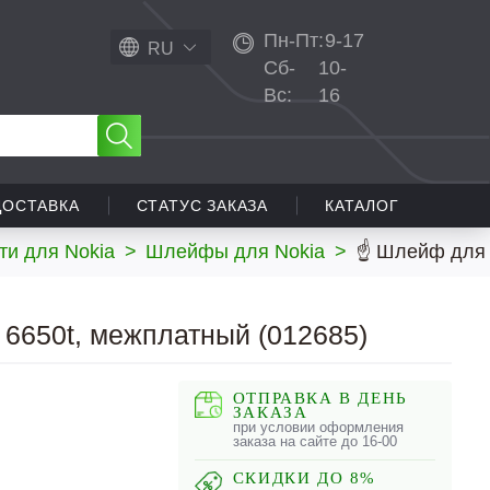
Пн-Пт:
9-17
RU
Сб-
10-
Вс:
16
ДОСТАВКА
СТАТУС ЗАКАЗА
КАТАЛОГ
ти для Nokia
>
Шлейфы для Nokia
>
☝ Шлейф для 
6650t, межплатный (012685)
ОТПРАВКА В ДЕНЬ
ЗАКАЗА
при условии оформления
заказа на сайте до 16-00
СКИДКИ ДО 8%