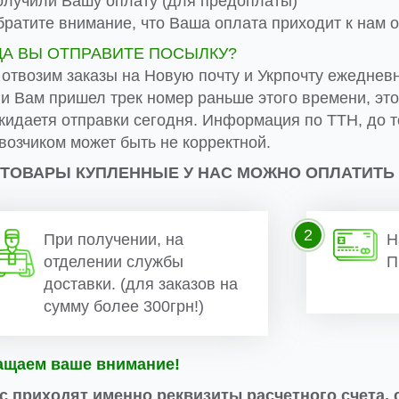
лучили Вашу оплату (для предоплаты)
ратите внимание, что Ваша оплата приходит к нам от
ДА ВЫ ОТПРАВИТЕ ПОСЫЛКУ?
 отвозим заказы на Новую почту и Укрпочту ежеднев
ли Вам пришел трек номер раньше этого времени, эт
жидаетя отправки сегодня. Информация по ТТН, до т
возчиком может быть не корректной.
 ТОВАРЫ КУПЛЕННЫЕ У НАС МОЖНО ОПЛАТИТЬ
2
При получении, на
Н
отделении службы
П
доставки. (для заказов на
сумму более 300грн!)
ащаем ваше внимание!
с приходят именно реквизиты расчетного счета, 