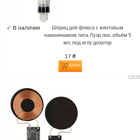
✓
В наличии
Шприц для флюса с винтовым
наконечником типа Луэр лок, объём 5
мл, под иглу дозатор
17
₴
Купить
1353