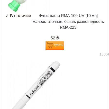
✓
В наличии
Флюс-паста RMA-100-UV [10 мл]
малоостаточная, белая, разновидность
RMA-223
52
₴
Купить
1550