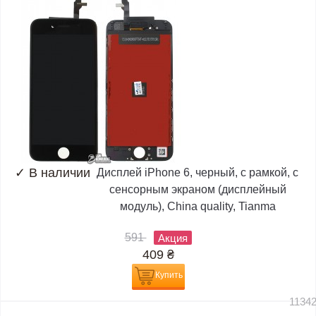
✓
В наличии
Дисплей iPhone 6, черный, с рамкой, с
сенсорным экраном (дисплейный
модуль), China quality, Tianma
591
Акция
409
₴
Купить
1134