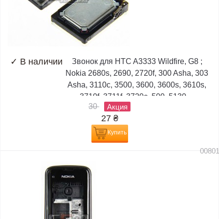
✓
В наличии
Звонок для HTC A3333 Wildfire, G8 ;
Nokia 2680s, 2690, 2720f, 300 Asha, 303
Asha, 3110c, 3500, 3600, 3600s, 3610s,
3710f, 3711f, 3720c, 500, 5130,...
30
Акция
27
₴
Купить
0080