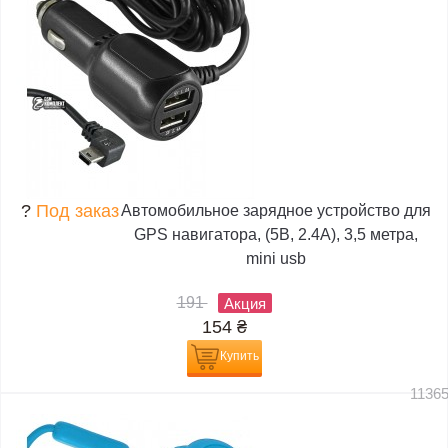
?
Под заказ
Автомобильное зарядное устройство для
GPS навигатора, (5В, 2.4А), 3,5 метра,
mini usb
191
Акция
154
₴
Купить
1136