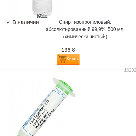
✓
В наличии
Спирт изопропиловый,
абсолютированный 99,9%, 500 мл,
(химически чистый)
136
₴
Купить
1629