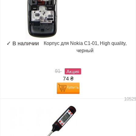
✓
В наличии
Корпус для Nokia C1-01, High quality,
черный
91
Акция
74
₴
Купить
1052