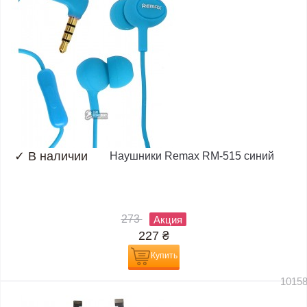
✓
В наличии
Наушники Remax RM-515 синий
273
Акция
227
₴
Купить
1015