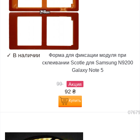
✓
В наличии
Форма для фиксации модуля при
склеивании Scotle для Samsung N9200
Galaxy Note 5
99
Акция
92
₴
Купить
0767