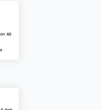
ж
от 40
рн
4 дня.