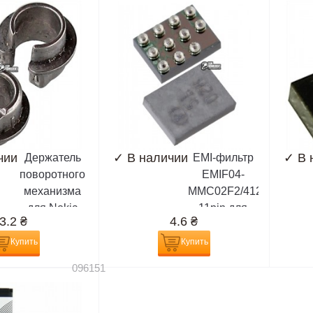
чии
✓
В наличии
✓
В 
Держатель
EMI-фильтр
поворотного
EMIF04-
механизма
MMC02F2/4129101
для Nokia
11pin для
3.2
₴
4.6
₴
6085
Nokia 3109,
3110, 3230,
Купить
Купить
3500, 5200,
096151
5300, 5500,
6085, 6086,
6136, 6151,