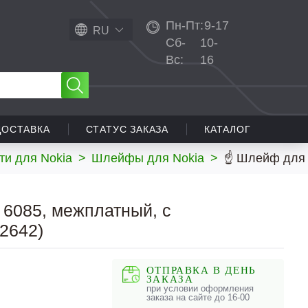
Пн-Пт:
9-17
RU
Сб-
10-
Вс:
16
ДОСТАВКА
СТАТУС ЗАКАЗА
КАТАЛОГ
ти для Nokia
>
Шлейфы для Nokia
>
☝ Шлейф для 
6085, межплатный, с
2642)
ОТПРАВКА В ДЕНЬ
ЗАКАЗА
при условии оформления
заказа на сайте до 16-00