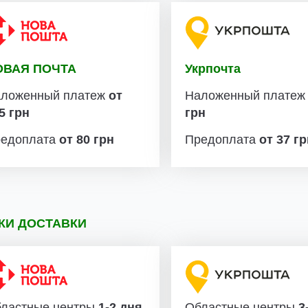
ОВАЯ ПОЧТА
Укрпочта
ложенный платеж
от
Наложенный плате
5 грн
грн
едоплата
от 80 грн
Предоплата
от 37 г
КИ ДОСТАВКИ
ластные центры
1-2 дня
Областные центры
3-