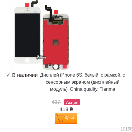
✓
В наличии
Дисплей iPhone 6S, белый, с рамкой, с
сенсорным экраном (дисплейный
модуль), China quality, Tianma
637
Акция
418
₴
Купить
1015