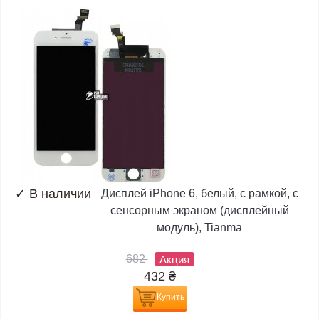
✓
В наличии
Дисплей iPhone 6, белый, с рамкой, с
сенсорным экраном (дисплейный
модуль), Tianma
682
Акция
432
₴
Купить