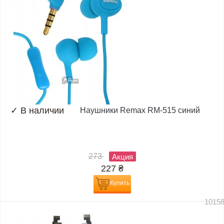
✓
В наличии
Наушники Remax RM-515 синий
273
Акция
227
₴
Купить
1015