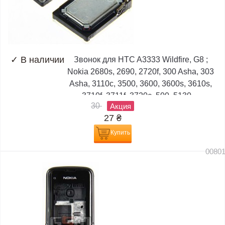
✓
В наличии
Звонок для HTC A3333 Wildfire, G8 ;
Nokia 2680s, 2690, 2720f, 300 Asha, 303
Asha, 3110c, 3500, 3600, 3600s, 3610s,
3710f, 3711f, 3720c, 500, 5130,...
30
Акция
27
₴
Купить
0080