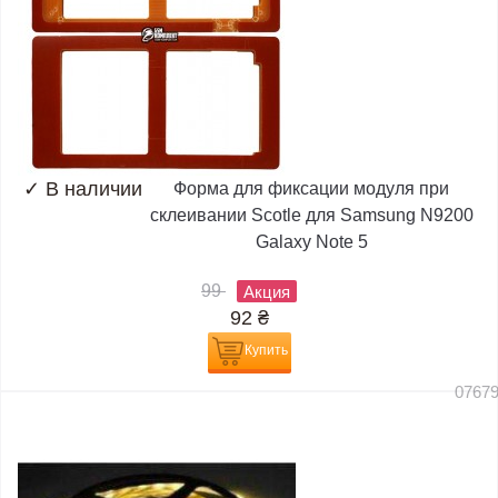
✓
В наличии
Форма для фиксации модуля при
склеивании Scotle для Samsung N9200
Galaxy Note 5
99
Акция
92
₴
Купить
0767