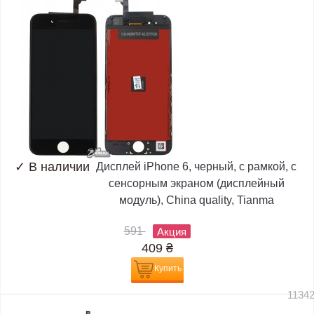
✓
В наличии
Дисплей iPhone 6, черный, с рамкой, с
сенсорным экраном (дисплейный
модуль), China quality, Tianma
591
Акция
409
₴
Купить
1134