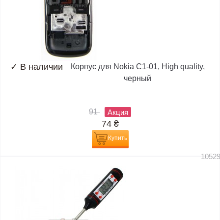
✓
В наличии
Корпус для Nokia C1-01, High quality,
черный
91
Акция
74
₴
Купить
1052