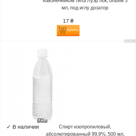
наконечником типа Луэр лок, объём 5
мл, под иглу дозатор
17
₴
Купить
0939
✓
В наличии
Спирт изопропиловый,
абсолютированный 99,9%, 500 мл,