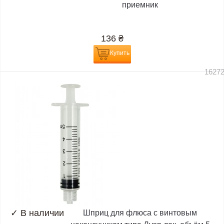
приемник
136
₴
Купить
1627
✓
В наличии
Шприц для флюса с винтовым