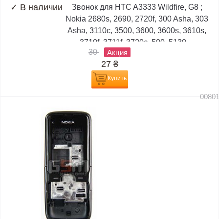
✓
В наличии
Звонок для HTC A3333 Wildfire, G8 ;
Nokia 2680s, 2690, 2720f, 300 Asha, 303
Asha, 3110c, 3500, 3600, 3600s, 3610s,
3710f, 3711f, 3720c, 500, 5130,...
30
Акция
27
₴
Купить
0080