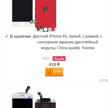
✓
В наличии
Дисплей iPhone 6S, белый, с рамкой, с
сенсорным экраном (дисплейный
модуль), China quality, Tianma
637
Акция
418
₴
Купить
1015