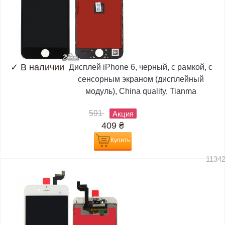
✓
В наличии
Дисплей iPhone 6, черный, с рамкой, с
сенсорным экраном (дисплейный
модуль), China quality, Tianma
591
Акция
409
₴
Купить
1134