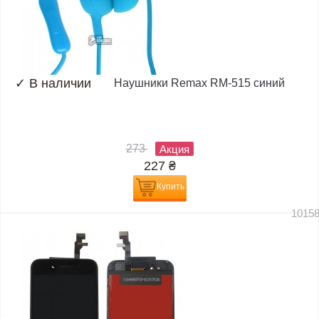
✓
В наличии
Наушники Remax RM-515 синий
273
Акция
227
₴
Купить
1015