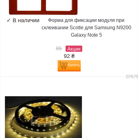
✓
В наличии
Форма для фиксации модуля при
склеивании Scotle для Samsung N9200
Galaxy Note 5
99
Акция
92
₴
Купить
0767