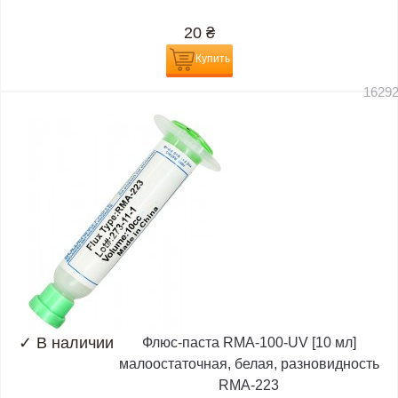
20
₴
Купить
1629
✓
В наличии
Флюс-паста RMA-100-UV [10 мл]
малоостаточная, белая, разновидность
RMA-223