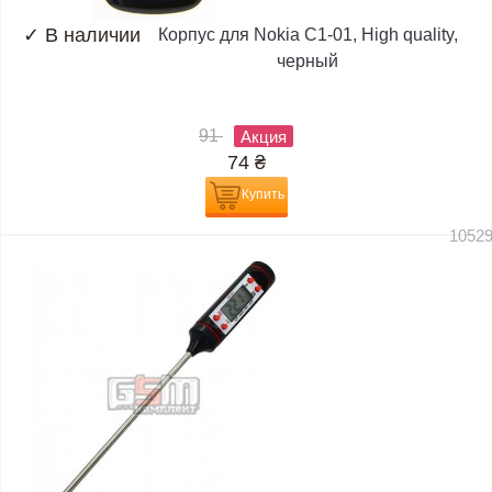
✓
В наличии
Корпус для Nokia C1-01, High quality,
черный
91
Акция
74
₴
Купить
1052