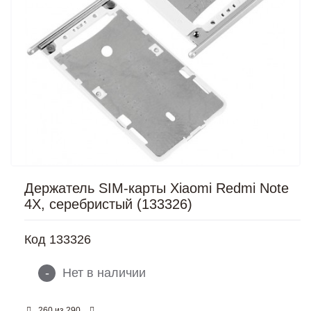
Держатель SIM-карты Xiaomi Redmi Note
4X, серебристый (133326)
Код
133326
-
Нет в наличии
из
260
290