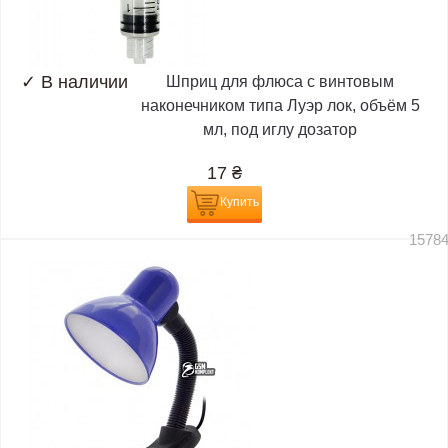
✓
В наличии
Шприц для флюса с винтовым
наконечником типа Луэр лок, объём 5
мл, под иглу дозатор
17
₴
Купить
1578