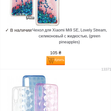
✓
В наличии
Чехол для Xiaomi Mi9 SE, Lovely Stream,
силиконовый с жидкостью, (green
pineapples)
105
₴
Купить
1337