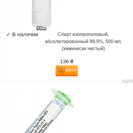
✓
В наличии
Спирт изопропиловый,
абсолютированный 99,9%, 500 мл,
(химически чистый)
136
₴
Купить
1629