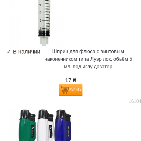
✓
В наличии
Шприц для флюса с винтовым
наконечником типа Луэр лок, объём 5
мл, под иглу дозатор
17
₴
Купить
1610