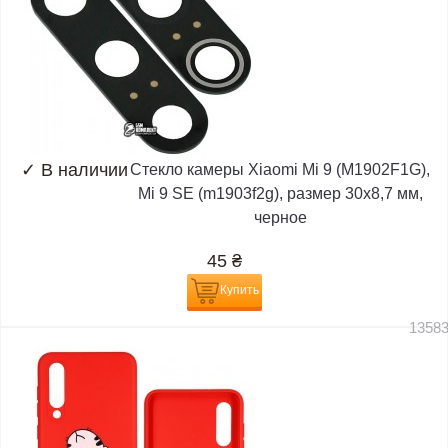
✓
В наличии
Стекло камеры Xiaomi Mi 9 (M1902F1G),
Mi 9 SE (m1903f2g), размер 30x8,7 мм,
черное
45
₴
Купить
1358