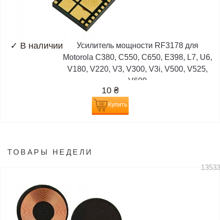
✓
В наличии
Усилитель мощности RF3178 для
Motorola C380, C550, C650, E398, L7, U6,
V180, V220, V3, V300, V3i, V500, V525,
V600
10
₴
Купить
ТОВАРЫ НЕДЕЛИ
1353