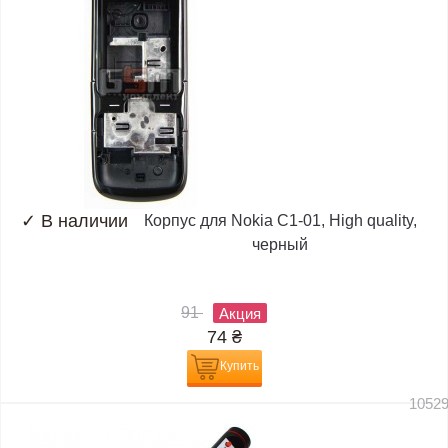
✓
В наличии
Корпус для Nokia C1-01, High quality,
черный
91
Акция
74
₴
Купить
1052