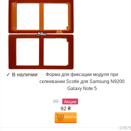
✓
В наличии
Форма для фиксации модуля при
склеивании Scotle для Samsung N9200
Galaxy Note 5
99
Акция
92
₴
Купить
0767