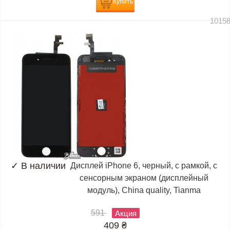
Купить
1015
✓
В наличии
Дисплей iPhone 6, черный, с рамкой, с
сенсорным экраном (дисплейный
модуль), China quality, Tianma
591
Акция
409
₴