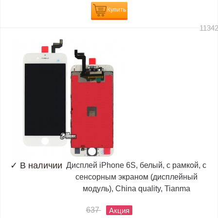
Купить
1134
✓
В наличии
Дисплей iPhone 6S, белый, с рамкой, с
сенсорным экраном (дисплейный
модуль), China quality, Tianma
637
Акция