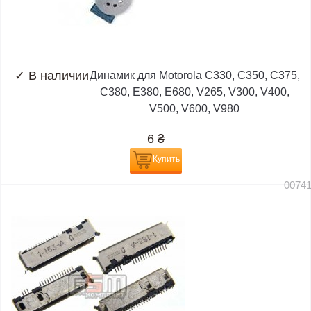
✓
В наличии
Динамик для Motorola C330, C350, C375,
C380, E380, E680, V265, V300, V400,
V500, V600, V980
6
₴
Купить
0074