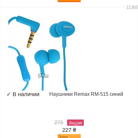
1136
✓
В наличии
Наушники Remax RM-515 синий
273
Акция
227
₴