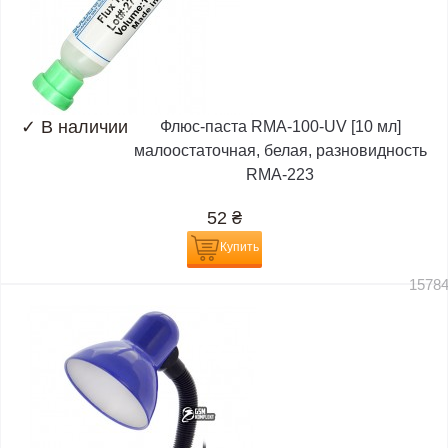
✓
В наличии
Флюс-паста RMA-100-UV [10 мл]
малоостаточная, белая, разновидность
RMA-223
52
₴
Купить
1578