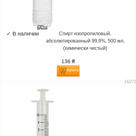
✓
В наличии
Спирт изопропиловый,
абсолютированный 99,9%, 500 мл,
(химически чистый)
136
₴
Купить
1627