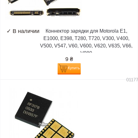
✓
В наличии
Коннектор зарядки для Motorola E1,
E1000, E398, T280, T720, V300, V400,
V500, V547, V60, V600, V620, V635, V66,
V980
9
₴
Купить
0117