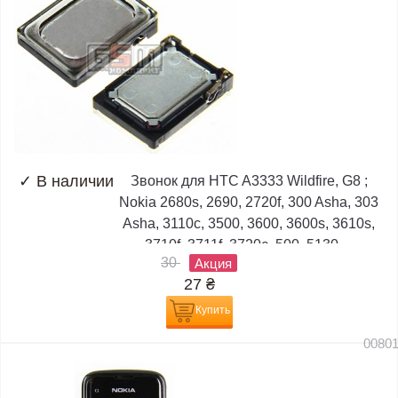
✓
В наличии
Звонок для HTC A3333 Wildfire, G8 ;
Nokia 2680s, 2690, 2720f, 300 Asha, 303
Asha, 3110c, 3500, 3600, 3600s, 3610s,
3710f, 3711f, 3720c, 500, 5130,...
30
Акция
27
₴
Купить
0080