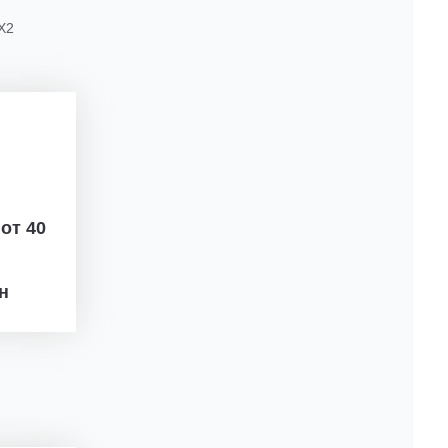
X2
ж
от 40
рн