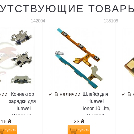
УТСТВУЮЩИЕ ТОВАР
142004
135109
чии
✓
В наличии
✓
В 
Коннектор
Шлейф для
зарядки для
Huawei
Huawei
Honor 10 Lite,
Honor 7A,
P Smart
16
₴
23
₴
Honor 7C,
(2019), POT-
Honor 7X,
LX1, кнопок
Купить
Купить