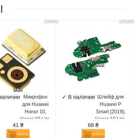
Ы
134942
139209
наличии
✓
В наличии
Микрофон
Шлейф для
для Huawei
Huawei P
Honor 10,
Smart (2019),
Honor 10 Lite,
Honor 10 Lite,
41
₴
68
₴
Mate 20, Mate
POT-LX1,
20 lite, Mate
микрофона,
Купить
Купить