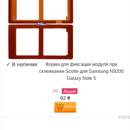
✓
В наличии
Форма для фиксации модуля при
склеивании Scotle для Samsung N9200
Galaxy Note 5
99
Акция
92
₴
Купить
0767