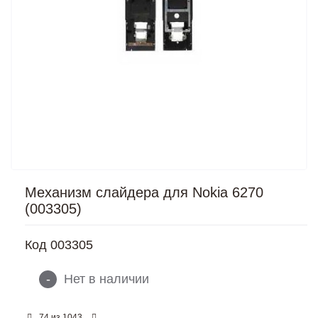
Механизм слайдера для Nokia 6270
(003305)
Код
003305
-
Нет в наличии
из
74
1043