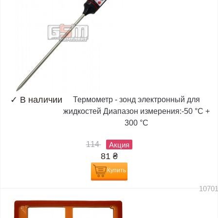
✓
В наличии
Термометр - зонд электронный для
жидкостей Диапазон измерения:-50 °C +
300 °C
114
Акция
81
₴
Купить
1070