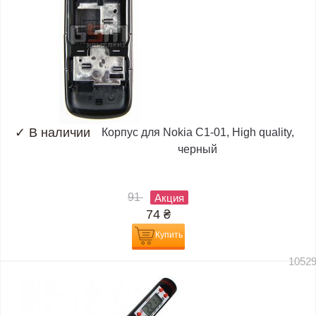
✓
В наличии
Корпус для Nokia C1-01, High quality,
черный
91
Акция
74
₴
Купить
1052