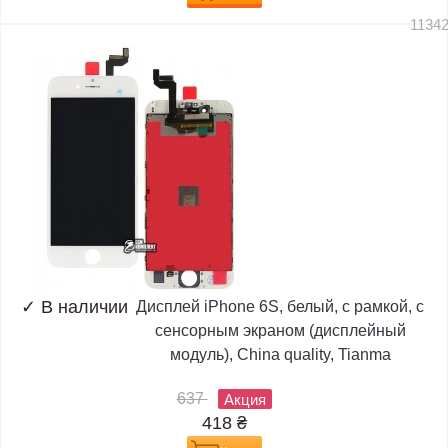
1134
✓
В наличии
Дисплей iPhone 6S, белый, с рамкой, с
сенсорным экраном (дисплейный
модуль), China quality, Tianma
637
Акция
418
₴