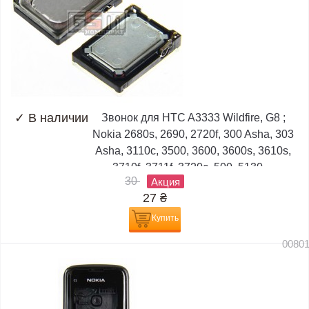
✓
В наличии
Звонок для HTC A3333 Wildfire, G8 ;
Nokia 2680s, 2690, 2720f, 300 Asha, 303
Asha, 3110c, 3500, 3600, 3600s, 3610s,
3710f, 3711f, 3720c, 500, 5130,...
30
Акция
27
₴
Купить
0080