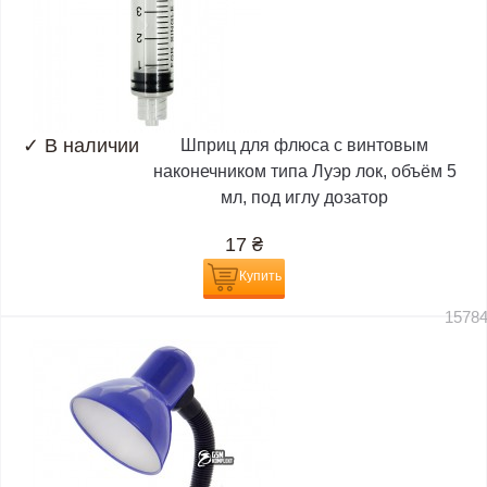
✓
В наличии
Шприц для флюса с винтовым
наконечником типа Луэр лок, объём 5
мл, под иглу дозатор
17
₴
Купить
1578