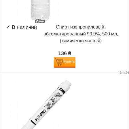
✓
В наличии
Спирт изопропиловый,
абсолютированный 99,9%, 500 мл,
(химически чистый)
136
₴
Купить
1550