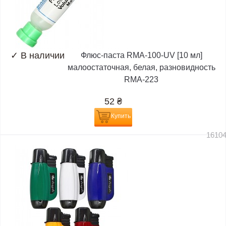
✓
В наличии
Флюс-паста RMA-100-UV [10 мл]
малоостаточная, белая, разновидность
RMA-223
52
₴
Купить
1610