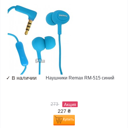
✓
В наличии
Наушники Remax RM-515 синий
273
Акция
227
₴
Купить