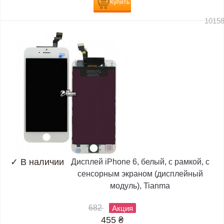
Купить
1015
✓
В наличии
Дисплей iPhone 6, белый, с рамкой, с
сенсорным экраном (дисплейный
модуль), Tianma
682
Акция
455
₴