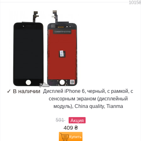
1015
✓
В наличии
Дисплей iPhone 6, черный, с рамкой, с
сенсорным экраном (дисплейный
модуль), China quality, Tianma
591
Акция
409
₴
Купить