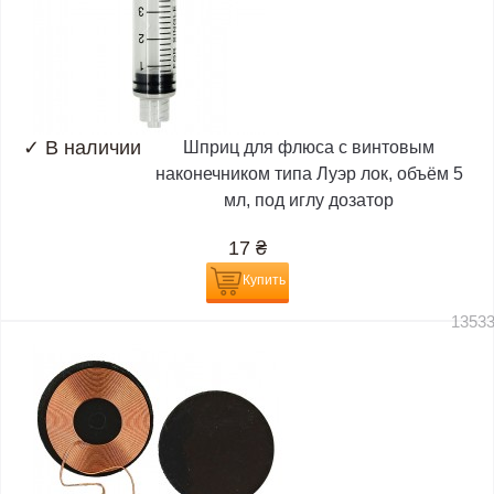
✓
В наличии
Шприц для флюса с винтовым
наконечником типа Луэр лок, объём 5
мл, под иглу дозатор
17
₴
Купить
1353