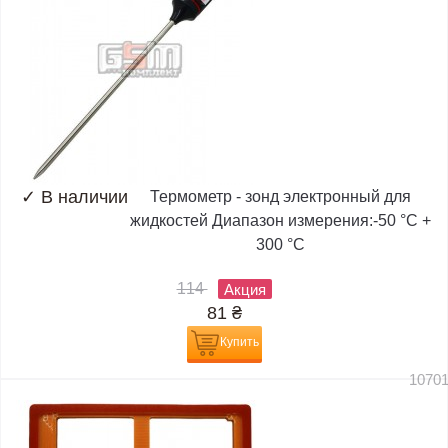
✓
В наличии
Термометр - зонд электронный для
жидкостей Диапазон измерения:-50 °C +
300 °C
114
Акция
81
₴
Купить
1070