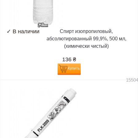
✓
В наличии
Спирт изопропиловый,
абсолютированный 99,9%, 500 мл,
(химически чистый)
136
₴
Купить
1550