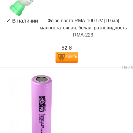
✓
В наличии
Флюс-паста RMA-100-UV [10 мл]
малоостаточная, белая, разновидность
RMA-223
52
₴
Купить
1661