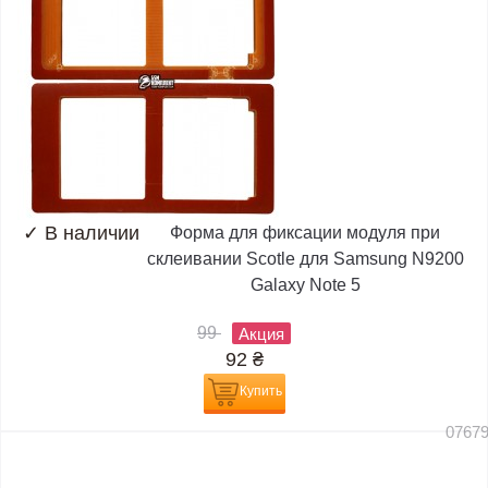
✓
В наличии
Форма для фиксации модуля при
склеивании Scotle для Samsung N9200
Galaxy Note 5
99
Акция
92
₴
Купить
0767