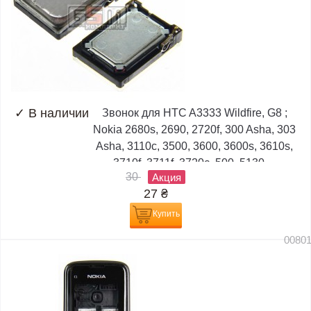
✓
В наличии
Звонок для HTC A3333 Wildfire, G8 ;
Nokia 2680s, 2690, 2720f, 300 Asha, 303
Asha, 3110c, 3500, 3600, 3600s, 3610s,
3710f, 3711f, 3720c, 500, 5130,...
30
Акция
27
₴
Купить
0080