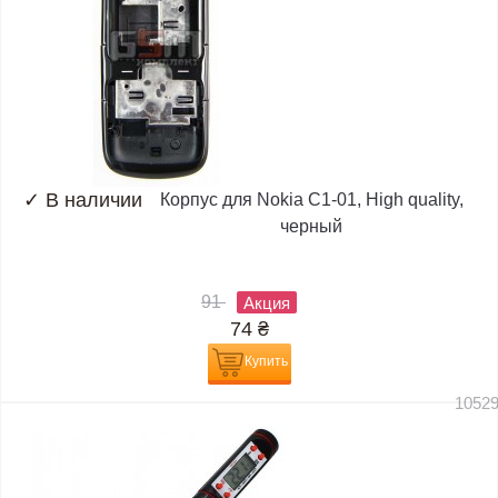
✓
В наличии
Корпус для Nokia C1-01, High quality,
черный
91
Акция
74
₴
Купить
1052