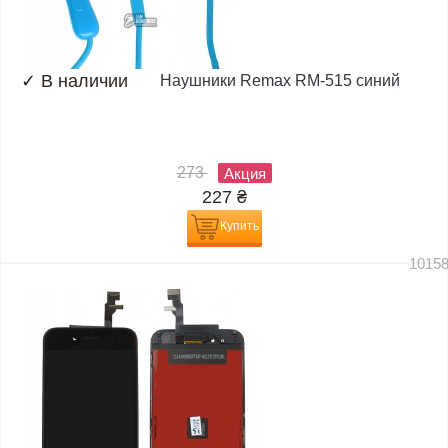
✓
В наличии
Наушники Remax RM-515 синий
273
Акция
227
₴
Купить
1015