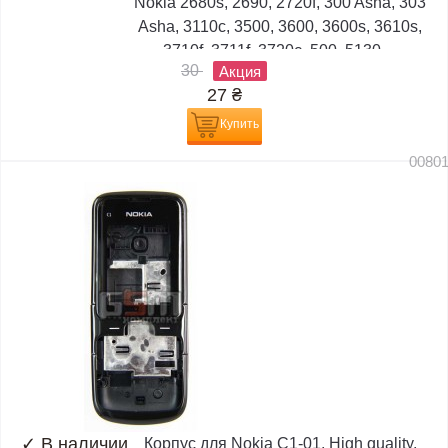
Nokia 2680s, 2690, 2720f, 300 Asha, 303
Asha, 3110c, 3500, 3600, 3600s, 3610s,
3710f, 3711f, 3720c, 500, 5130,...
30
Акция
27
₴
Купить
0080
✓
В наличии
Корпус для Nokia C1-01, High quality,