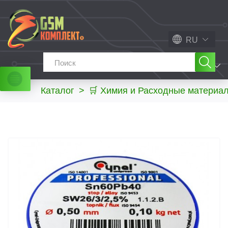
RU
МЕНЮ
Каталог
>
🛒 Химия и Расходные материа