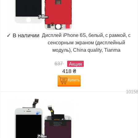
✓
В наличии
Дисплей iPhone 6S, белый, с рамкой, с
сенсорным экраном (дисплейный
модуль), China quality, Tianma
637
Акция
418
₴
Купить
1015