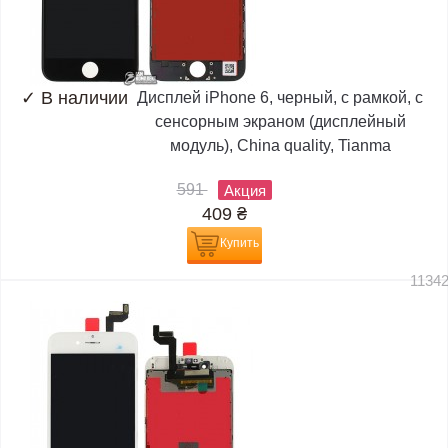
✓
В наличии
Дисплей iPhone 6, черный, с рамкой, с
сенсорным экраном (дисплейный
модуль), China quality, Tianma
591
Акция
409
₴
Купить
1134