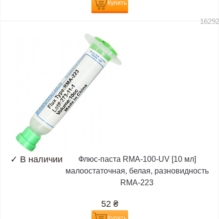
Купить
1629
✓
В наличии
Флюс-паста RMA-100-UV [10 мл]
малоостаточная, белая, разновидность
RMA-223
52
₴
Купить