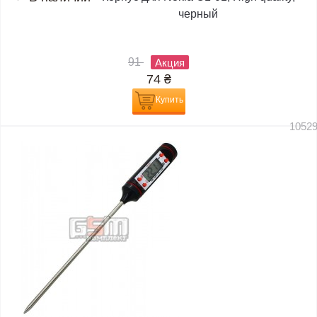
черный
91
Акция
74
₴
Купить
1052