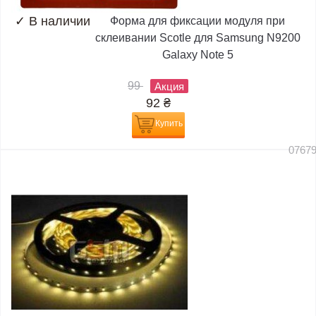
✓
В наличии
Форма для фиксации модуля при
склеивании Scotle для Samsung N9200
Galaxy Note 5
99
Акция
92
₴
Купить
0767