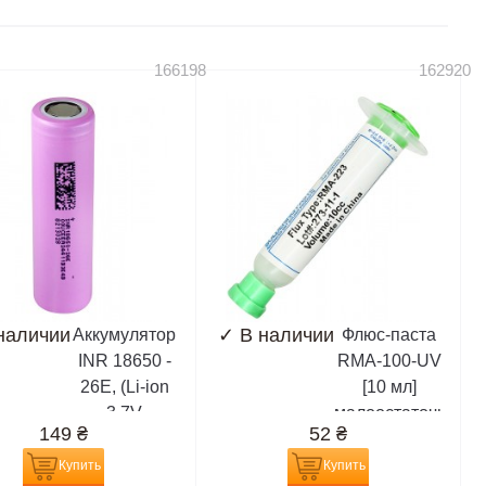
166198
162920
наличии
✓
В наличии
Аккумулятор
Флюс-паста
INR 18650 -
RMA-100-UV
26E, (Li-ion
[10 мл]
3.7V
малоостаточная,
149
₴
52
₴
2600mAh),
белая,
сиреневый
разновидность
Купить
Купить