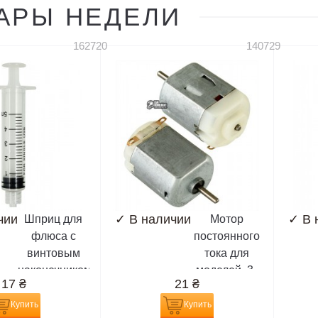
АРЫ НЕДЕЛИ
162720
140729
чии
✓
В наличии
✓
В 
Шприц для
Мотор
флюса с
постоянного
винтовым
тока для
наконечником
моделей, 3-
17
₴
21
₴
типа Луэр
6V
лок, объём 5
Купить
Купить