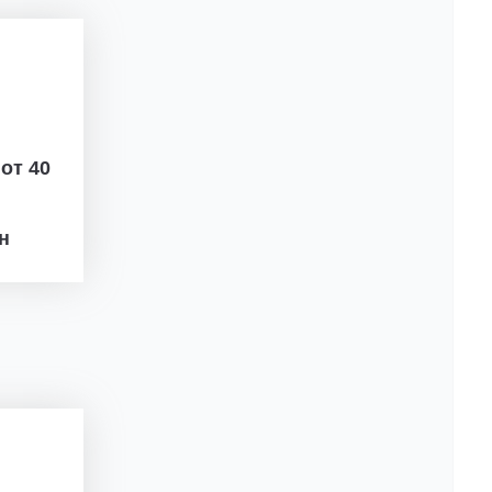
ж
от 40
рн