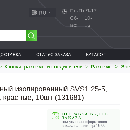
Пн-Пт:
9-17
RU
Сб-
10-
Вс:
16
ДОСТАВКА
СТАТУС ЗАКАЗА
КАТАЛОГ
>
Кнопки, разъемы и соединители
>
Разъемы
>
Эле
ный изолированный SVS1.25-5,
, красные, 10шт (131681)
ОТПРАВКА В ДЕНЬ
ЗАКАЗА
при условии оформления
заказа на сайте до 16-00