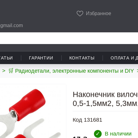
Избранное
gmail.com
ТАТЬИ
ГАРАНТИИ
КОНТАКТЫ
ОПЛАТА И 
>
🛒 Радиодетали, электронные компоненты и DIY
Наконечник вилоч
0,5-1,5мм2, 5,3мм
Код
131681
✓
В наличии