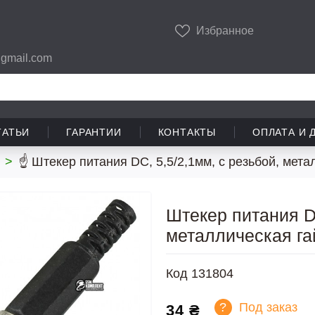
Избранное
gmail.com
ТАТЬИ
ГАРАНТИИ
КОНТАКТЫ
ОПЛАТА И 
>
☝ Штекер питания DC, 5,5/2,1мм, с резьбой, мета
Штекер питания DC
металлическая га
Код
131804
?
Под заказ
34 ₴