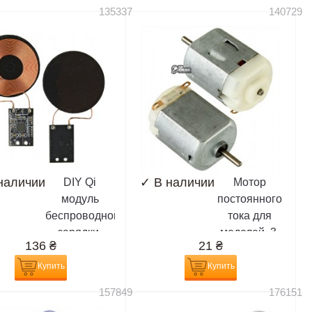
135337
140729
наличии
✓
В наличии
DIY Qi
Мотор
модуль
постоянного
беспроводной
тока для
зарядки,
моделей, 3-
136
₴
21
₴
приемник
6V
Купить
Купить
157849
176151