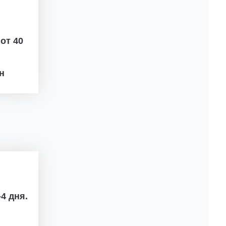
ж
от 40
рн
4 дня.