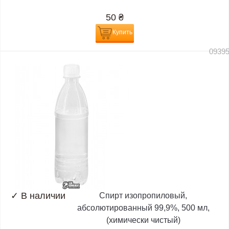
50
₴
Купить
0939
✓
В наличии
Спирт изопропиловый,
абсолютированный 99,9%, 500 мл,
(химически чистый)