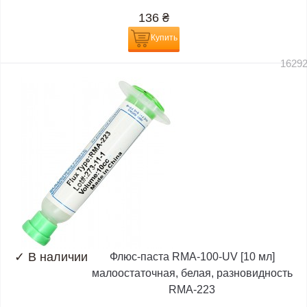
136
₴
Купить
1629
✓
В наличии
Флюс-паста RMA-100-UV [10 мл]
малоостаточная, белая, разновидность
RMA-223