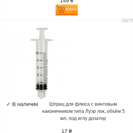
149
₴
Купить
1627
✓
В наличии
Шприц для флюса с винтовым
наконечником типа Луэр лок, объём 5
мл, под иглу дозатор
17
₴