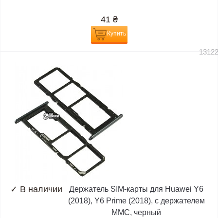
41
₴
Купить
1312
✓
В наличии
Держатель SIM-карты для Huawei Y6
(2018), Y6 Prime (2018), c держателем
MMC, черный