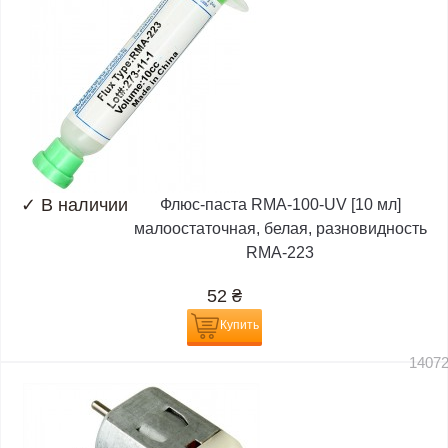
✓
В наличии
Флюс-паста RMA-100-UV [10 мл]
малоостаточная, белая, разновидность
RMA-223
52
₴
Купить
1407