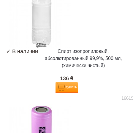
✓
В наличии
Спирт изопропиловый,
абсолютированный 99,9%, 500 мл,
(химически чистый)
136
₴
Купить
1661