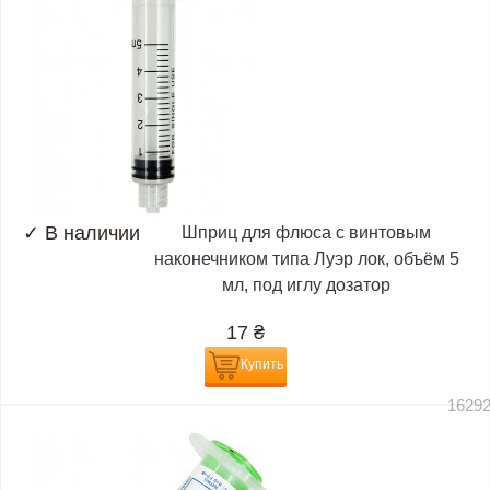
✓
В наличии
Шприц для флюса с винтовым
наконечником типа Луэр лок, объём 5
мл, под иглу дозатор
17
₴
Купить
1629