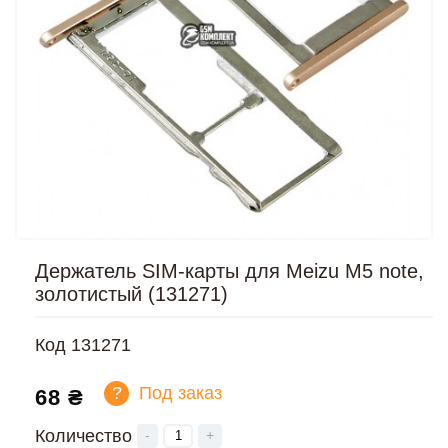
Держатель SIM-карты для Meizu M5 note,
золотистый (131271)
Код
131271
?
Под заказ
68 ₴
Количество
-
+