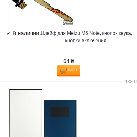
✓
В наличии
Шлейф для Meizu M5 Note, кнопок звука,
кнопки включения
64
₴
Купить
1380