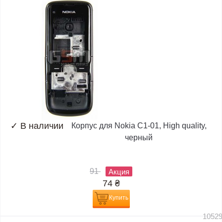
✓
В наличии
Корпус для Nokia C1-01, High quality,
черный
91
Акция
74
₴
Купить
1052