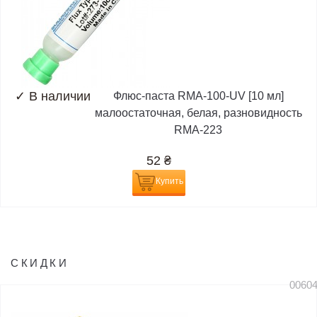
✓
В наличии
Флюс-паста RMA-100-UV [10 мл]
малоостаточная, белая, разновидность
RMA-223
52
₴
Купить
СКИДКИ
0060