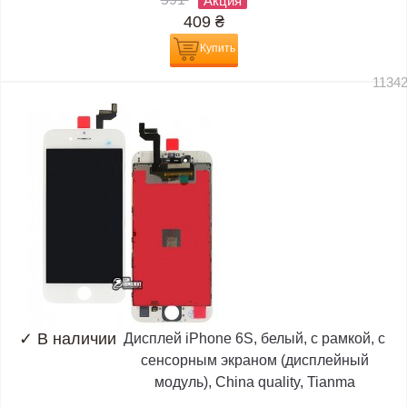
Акция
409
₴
Купить
1134
✓
В наличии
Дисплей iPhone 6S, белый, с рамкой, с
сенсорным экраном (дисплейный
модуль), China quality, Tianma