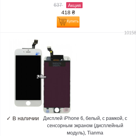
637
Акция
418
₴
Купить
1015
✓
В наличии
Дисплей iPhone 6, белый, с рамкой, с
сенсорным экраном (дисплейный
модуль), Tianma