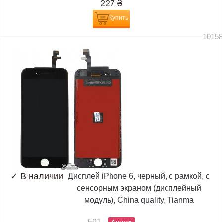
227
₴
Купить
1015
✓
В наличии
Дисплей iPhone 6, черный, с рамкой, с
сенсорным экраном (дисплейный
модуль), China quality, Tianma
591