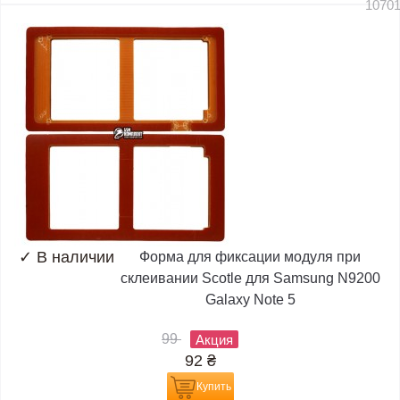
1070
✓
В наличии
Форма для фиксации модуля при
склеивании Scotle для Samsung N9200
Galaxy Note 5
99
Акция
92
₴
Купить