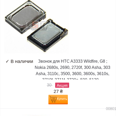
✓
В наличии
Звонок для HTC A3333 Wildfire, G8 ;
Nokia 2680s, 2690, 2720f, 300 Asha, 303
Asha, 3110c, 3500, 3600, 3600s, 3610s,
3710f, 3711f, 3720c, 500, 5130,...
30
Акция
27
₴
Купить
0080