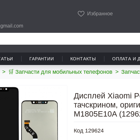
Избранное
gmail.com
ТАТЬИ
ГАРАНТИИ
КОНТАКТЫ
ОПЛАТА И 
>
🛒 Запчасти для мобильных телефонов
>
Запчас
Дисплей Xiaomi P
тачскрином, ориги
M1805E10A (1296
Код
129624