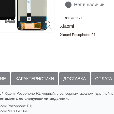
-
Нет в наличии
из
936
1197
Xiaomi
Xiaomi Pocophone F1
ИЕ
ХАРАКТЕРИСТИКИ
ДОСТАВКА
ОПЛАТА
ей Xiaomi Pocophone F1, черный, с сенсорным экраном (дисплейны
естимость со следующими моделями:
aomi Pocophone F1;
aomi M1805E10A