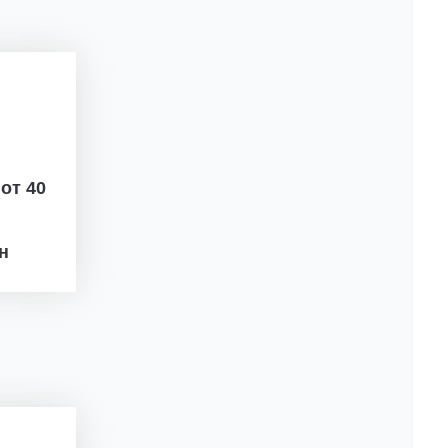
ж
от 40
рн