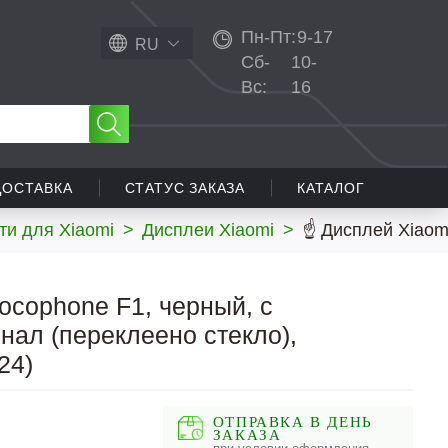
Пн-Пт:
9-17
RU
Сб-
10-
Вс:
16
ДОСТАВКА
СТАТУС ЗАКАЗА
КАТАЛОГ
ти для Xiaomi
>
Дисплеи Xiaomi
>
☝ Дисплей Xiaomi
ocophone F1, черный, с
нал (переклеено стекло),
24)
ОТПРАВКА В ДЕНЬ
ЗАКАЗА