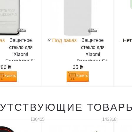
аз
?
Под заказ
-
Нет
Защитное
Защитное
стекло для
стекло для
Xiaomi
Xiaomi
Pocophone F1
Pocophone F1,
86
₴
65
₴
0,26 mm 9H,
прозрачное
2.5D, Full
Купить
Купить
Glue, черное
УТСТВУЮЩИЕ ТОВАР
136495
143318