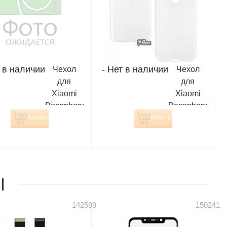
 в наличии
-
Нет в наличии
Чехол
Чехол
для
для
Xiaomi
Xiaomi
Pocophone
Pocophone
F1, Joy,
F1, TOTO,
Купить
Купить
силиконовый,
силиконовый,
матовый,
прозрачный
черный
Ы
142589
150241