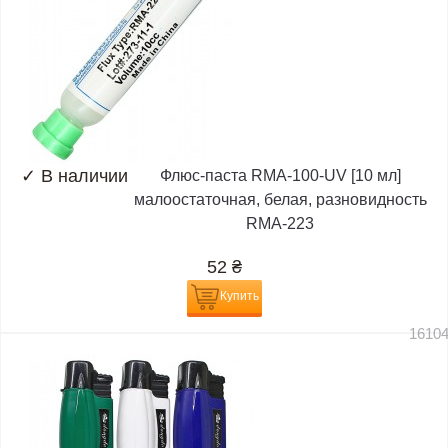
✓
В наличии
Флюс-паста RMA-100-UV [10 мл]
малоостаточная, белая, разновидность
RMA-223
52
₴
Купить
1610