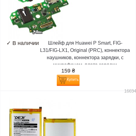
✓
В наличии
Шлейф для Huawei P Smart, FIG-
L31/FIG-LX1, Original (PRC), коннектора
наушников, коннектора зарядки, с
микрофоном, плата зарядки
159
₴
Купить
1669