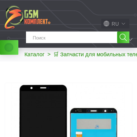
RU
МЕНЮ
Каталог
>
🛒 Запчасти для мобильных те