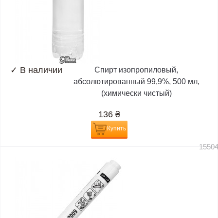
✓
В наличии
Спирт изопропиловый,
абсолютированный 99,9%, 500 мл,
(химически чистый)
136
₴
Купить
1550