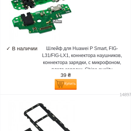
✓
В наличии
Шлейф для Huawei P Smart, FIG-
L31/FIG-LX1, коннектора наушников,
коннектора зарядки, с микрофоном,
плата зарядки, China quality
39
₴
Купить
1489