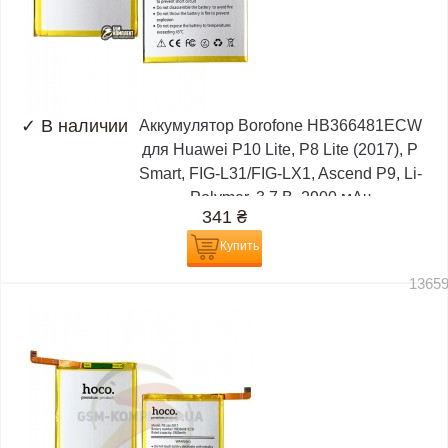
✓
В наличии
Аккумулятор Borofone HB366481ECW
для Huawei P10 Lite, P8 Lite (2017), P
Smart, FIG-L31/FIG-LX1, Ascend P9, Li-
Polymer, 3,7 В, 2900 мАч
341
₴
Купить
1365