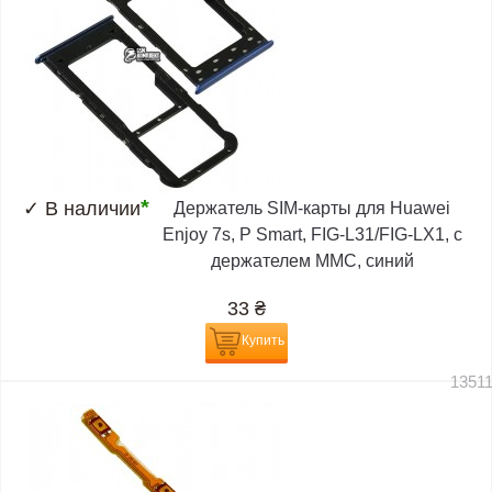
*
✓
В наличии
Держатель SIM-карты для Huawei
Enjoy 7s, P Smart, FIG-L31/FIG-LX1, c
держателем MMC, синий
33
₴
Купить
1351