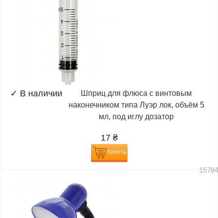
✓
В наличии
Шприц для флюса с винтовым
наконечником типа Луэр лок, объём 5
мл, под иглу дозатор
17
₴
Купить
1578