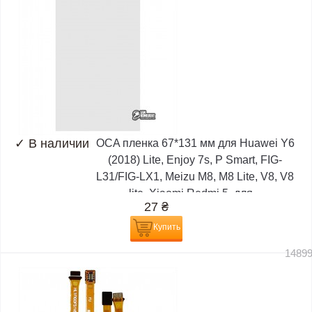
✓
В наличии
OCA пленка 67*131 мм для Huawei Y6
(2018) Lite, Enjoy 7s, P Smart, FIG-
L31/FIG-LX1, Meizu M8, M8 Lite, V8, V8
lite, Xiaomi Redmi 5, для...
27
₴
Купить
1489