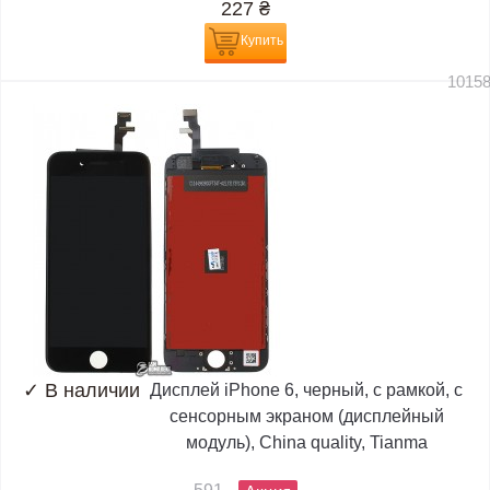
227
₴
Купить
1015
✓
В наличии
Дисплей iPhone 6, черный, с рамкой, с
сенсорным экраном (дисплейный
модуль), China quality, Tianma