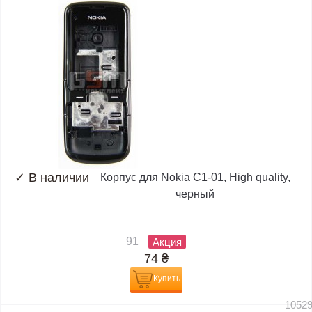
✓
В наличии
Корпус для Nokia C1-01, High quality,
черный
91
Акция
74
₴
Купить
1052