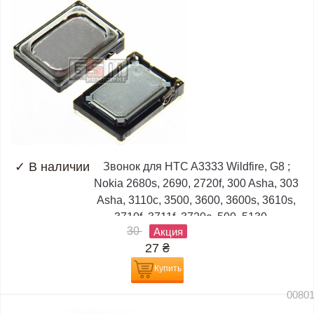
✓
В наличии
Звонок для HTC A3333 Wildfire, G8 ;
Nokia 2680s, 2690, 2720f, 300 Asha, 303
Asha, 3110c, 3500, 3600, 3600s, 3610s,
3710f, 3711f, 3720c, 500, 5130,...
30
Акция
27
₴
Купить
0080