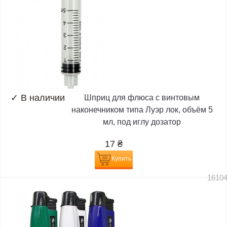
✓
В наличии
Шприц для флюса с винтовым
наконечником типа Луэр лок, объём 5
мл, под иглу дозатор
17
₴
Купить
1610