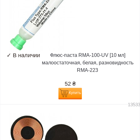
✓
В наличии
Флюс-паста RMA-100-UV [10 мл]
малоостаточная, белая, разновидность
RMA-223
52
₴
Купить
1353