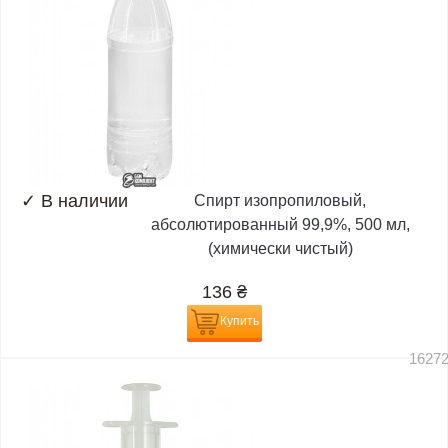
✓
В наличии
Спирт изопропиловый,
абсолютированный 99,9%, 500 мл,
(химически чистый)
136
₴
Купить
1627