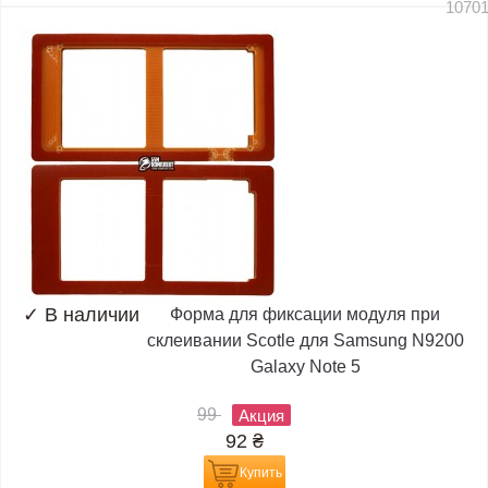
1070
✓
В наличии
Форма для фиксации модуля при
склеивании Scotle для Samsung N9200
Galaxy Note 5
99
Акция
92
₴
Купить