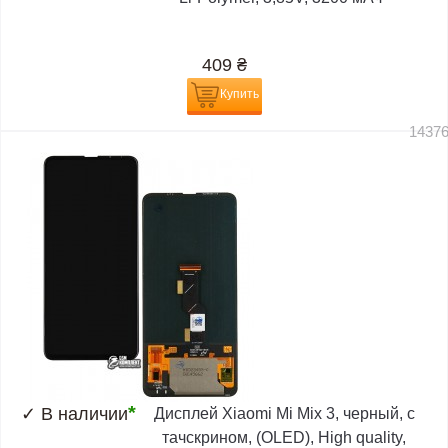
409
₴
Купить
1437
*
✓
В наличии
Дисплей Xiaomi Mi Mix 3, черный, с
тачскрином, (OLED), High quality,