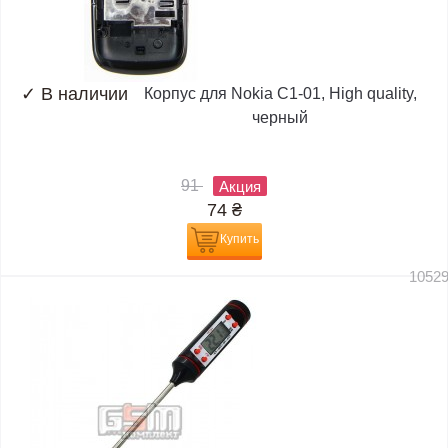
✓
В наличии
Корпус для Nokia C1-01, High quality,
черный
91
Акция
74
₴
Купить
1052