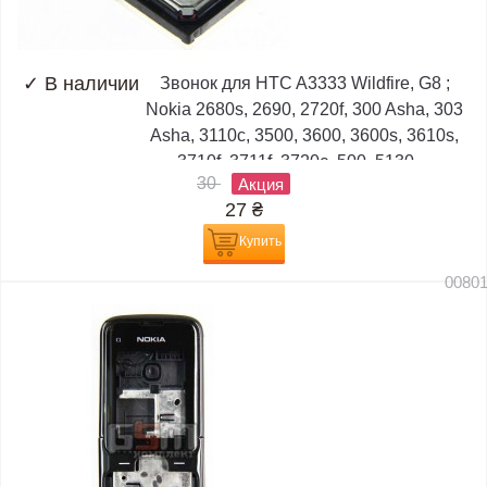
✓
В наличии
Звонок для HTC A3333 Wildfire, G8 ;
Nokia 2680s, 2690, 2720f, 300 Asha, 303
Asha, 3110c, 3500, 3600, 3600s, 3610s,
3710f, 3711f, 3720c, 500, 5130,...
30
Акция
27
₴
Купить
0080