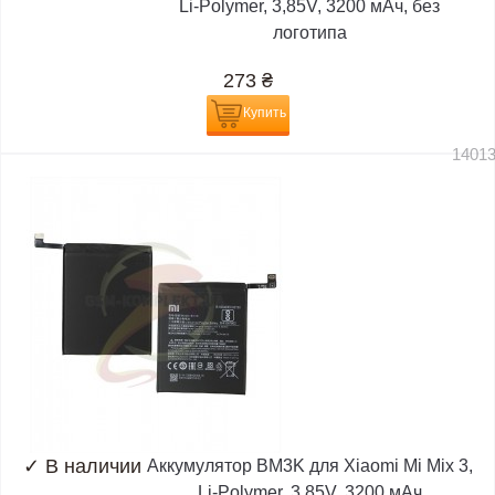
Li-Polymer, 3,85V, 3200 мАч, без
логотипа
273
₴
Купить
1401
✓
В наличии
Аккумулятор BM3K для Xiaomi Mi Mix 3,
Li-Polymer, 3,85V, 3200 мАч