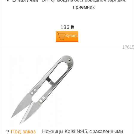
приемник
136
₴
Купить
1761
?
Под заказ
Ножницы Kaisi №45, с закаленными