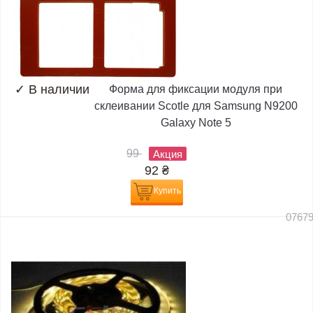
✓
В наличии
Форма для фиксации модуля при
склеивании Scotle для Samsung N9200
Galaxy Note 5
99
Акция
92
₴
Купить
0767