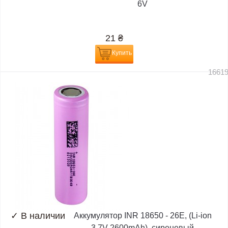
6V
21
₴
Купить
1661
✓
В наличии
Аккумулятор INR 18650 - 26E, (Li-ion
3.7V 2600mAh), сиреневый