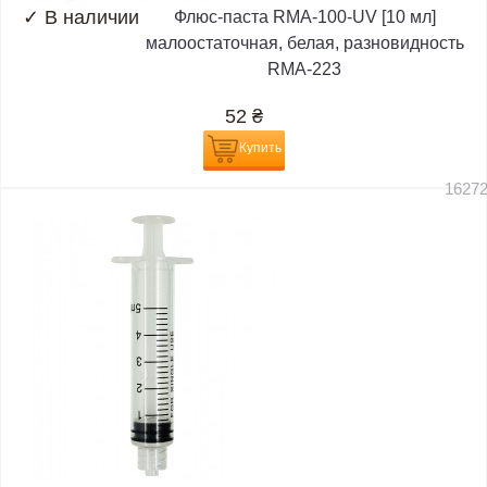
✓
В наличии
Флюс-паста RMA-100-UV [10 мл]
малоостаточная, белая, разновидность
RMA-223
52
₴
Купить
1627