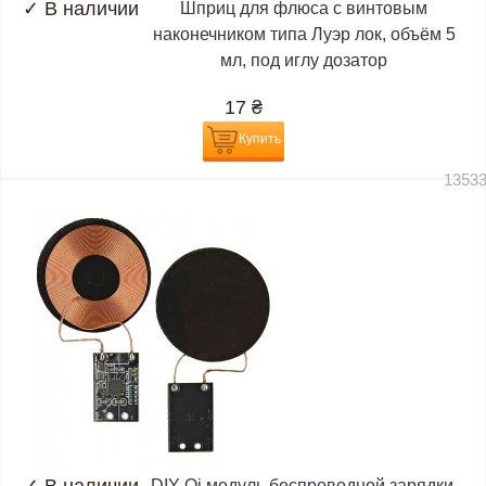
✓
В наличии
Шприц для флюса с винтовым
наконечником типа Луэр лок, объём 5
мл, под иглу дозатор
17
₴
Купить
1353
✓
В наличии
DIY Qi модуль беспроводной зарядки,