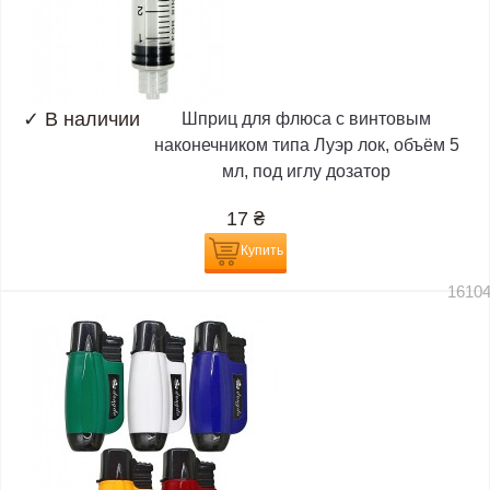
✓
В наличии
Шприц для флюса с винтовым
наконечником типа Луэр лок, объём 5
мл, под иглу дозатор
17
₴
Купить
1610