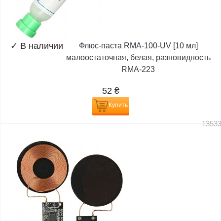
✓
В наличии
Флюс-паста RMA-100-UV [10 мл]
малоостаточная, белая, разновидность
RMA-223
52
₴
Купить
1353