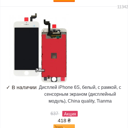
1134
✓
В наличии
Дисплей iPhone 6S, белый, с рамкой, с
сенсорным экраном (дисплейный
модуль), China quality, Tianma
637
Акция
418
₴