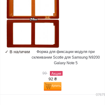
✓
В наличии
Форма для фиксации модуля при
склеивании Scotle для Samsung N9200
Galaxy Note 5
99
Акция
92
₴
Купить
0767