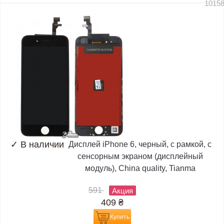
1015
✓
В наличии
Дисплей iPhone 6, черный, с рамкой, с
сенсорным экраном (дисплейный
модуль), China quality, Tianma
591
Акция
409
₴
Купить