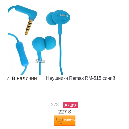
✓
В наличии
Наушники Remax RM-515 синий
273
Акция
227
₴
Купить