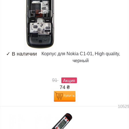
✓
В наличии
Корпус для Nokia C1-01, High quality,
черный
91
Акция
74
₴
Купить
1052