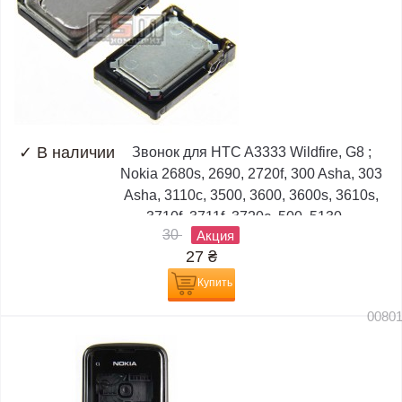
✓
В наличии
Звонок для HTC A3333 Wildfire, G8 ;
Nokia 2680s, 2690, 2720f, 300 Asha, 303
Asha, 3110c, 3500, 3600, 3600s, 3610s,
3710f, 3711f, 3720c, 500, 5130,...
30
Акция
27
₴
Купить
0080