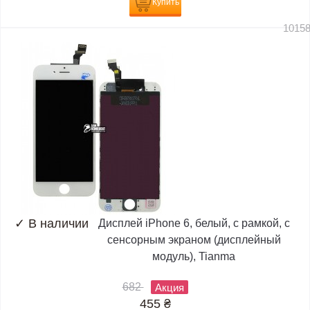
Купить
1015
✓
В наличии
Дисплей iPhone 6, белый, с рамкой, с
сенсорным экраном (дисплейный
модуль), Tianma
682
Акция
455
₴