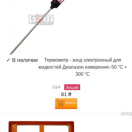
✓
В наличии
Термометр - зонд электронный для
жидкостей Диапазон измерения:-50 °C +
300 °C
114
Акция
81
₴
Купить
1070