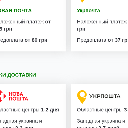
ОВАЯ ПОЧТА
Укрпочта
ложенный платеж
от
Наложенный плате
5 грн
грн
едоплата
от 80 грн
Предоплата
от 37 г
КИ ДОСТАВКИ
ластные центры
1-2 дня
Областные центры
3-
падная украина и
Западная украина и
гионы
2-3 дня
регионы
3-7 дней