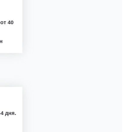
ж
от 40
рн
4 дня.