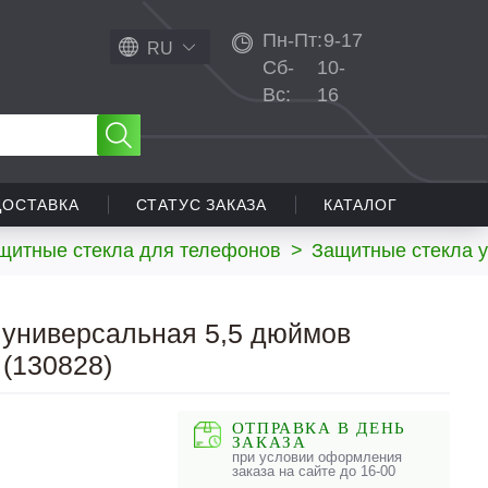
Пн-Пт:
9-17
RU
Сб-
10-
Вс:
16
ДОСТАВКА
СТАТУС ЗАКАЗА
КАТАЛОГ
щитные стекла для телефонов
>
Защитные стекла 
 универсальная 5,5 дюймов
 (130828)
ОТПРАВКА В ДЕНЬ
ЗАКАЗА
при условии оформления
заказа на сайте до 16-00