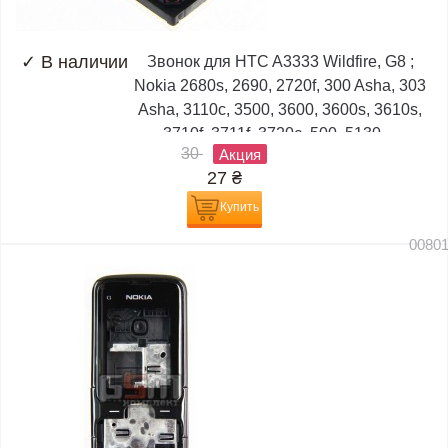
✓
В наличии
Звонок для HTC A3333 Wildfire, G8 ;
Nokia 2680s, 2690, 2720f, 300 Asha, 303
Asha, 3110c, 3500, 3600, 3600s, 3610s,
3710f, 3711f, 3720c, 500, 5130,...
30
Акция
27
₴
Купить
0080