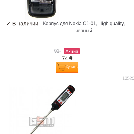
✓
В наличии
Корпус для Nokia C1-01, High quality,
черный
91
Акция
74
₴
Купить
1052