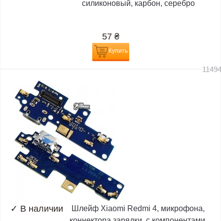
силиконовый, карбон, серебро
57
₴
Купить
1149
✓
В наличии
Шлейф Xiaomi Redmi 4, микрофона,
коннектора зарядки, с компонентами,