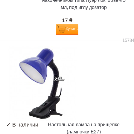
наконечником типа Луэр лок, объём 5
мл, под иглу дозатор
17
₴
Купить
1578
✓
В наличии
Настольная лампа на прищепке
(лампочки E27)