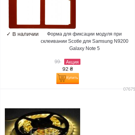
✓
В наличии
Форма для фиксации модуля при
склеивании Scotle для Samsung N9200
Galaxy Note 5
99
Акция
92
₴
Купить
0767