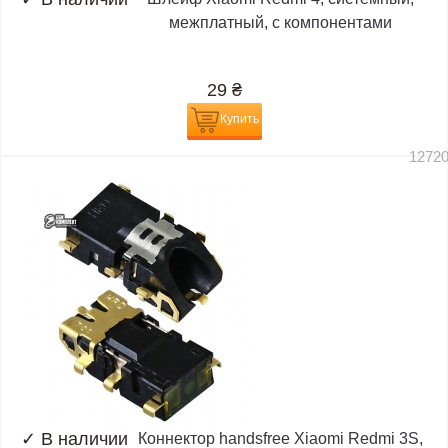
межплатный, с компонентами
29
₴
Купить
1272
✓
В наличии
Коннектор handsfree Xiaomi Redmi 3S,