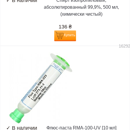
✓
В наличии
Спирт изопропиловый,
абсолютированный 99,9%, 500 мл,
(химически чистый)
136
₴
Купить
1629
✓
В наличии
Флюс-паста RMA-100-UV [10 мл]