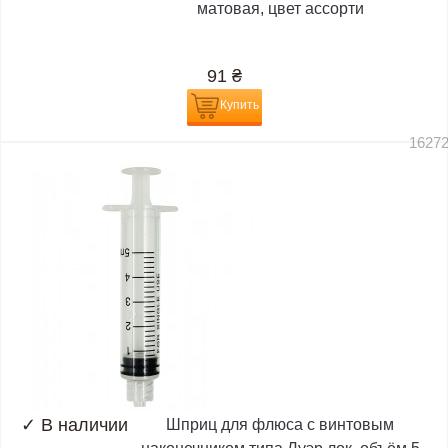
матовая, цвет ассорти
91
₴
Купить
1627
✓
В наличии
Шприц для флюса с винтовым