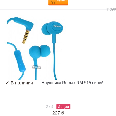
Купить
1136
✓
В наличии
Наушники Remax RM-515 синий
273
Акция
227
₴