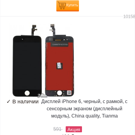
Купить
1015
✓
В наличии
Дисплей iPhone 6, черный, с рамкой, с
сенсорным экраном (дисплейный
модуль), China quality, Tianma
591
Акция