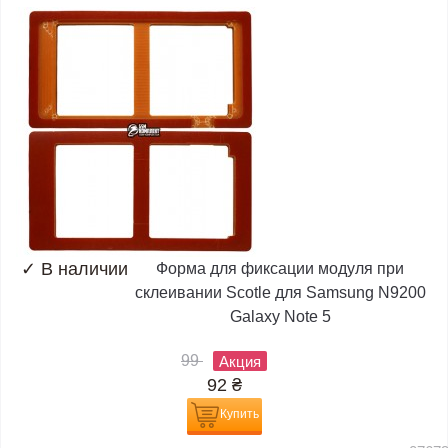
✓
В наличии
Форма для фиксации модуля при
склеивании Scotle для Samsung N9200
Galaxy Note 5
99
Акция
92
₴
Купить