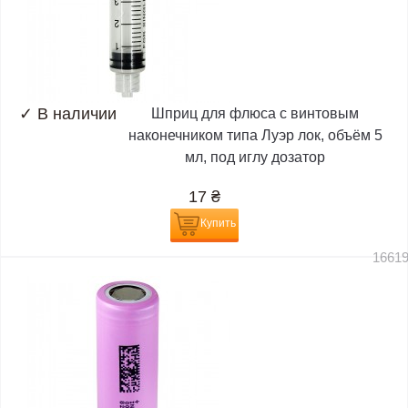
✓
В наличии
Шприц для флюса с винтовым
наконечником типа Луэр лок, объём 5
мл, под иглу дозатор
17
₴
Купить
1661