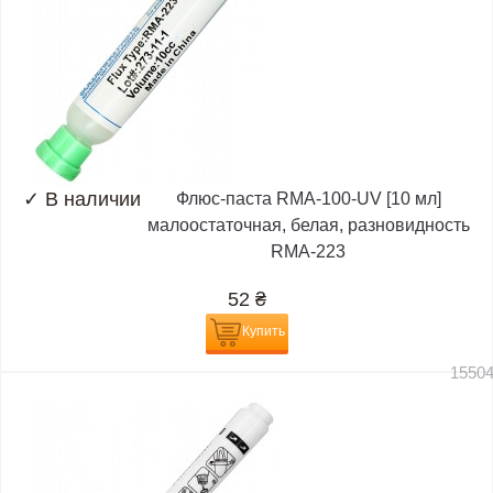
✓
В наличии
Флюс-паста RMA-100-UV [10 мл]
малоостаточная, белая, разновидность
RMA-223
52
₴
Купить
1550