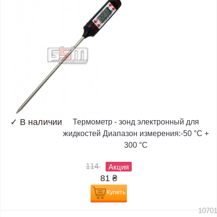
✓
В наличии
Термометр - зонд электронный для
жидкостей Диапазон измерения:-50 °C +
300 °C
114
Акция
81
₴
Купить
1070