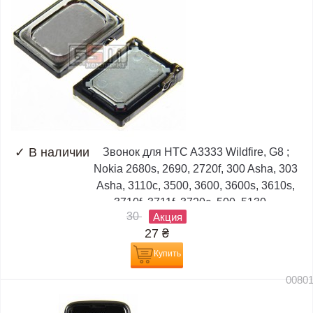
✓
В наличии
Звонок для HTC A3333 Wildfire, G8 ;
Nokia 2680s, 2690, 2720f, 300 Asha, 303
Asha, 3110c, 3500, 3600, 3600s, 3610s,
3710f, 3711f, 3720c, 500, 5130,...
30
Акция
27
₴
Купить
0080