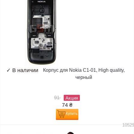
✓
В наличии
Корпус для Nokia C1-01, High quality,
черный
91
Акция
74
₴
Купить
1052