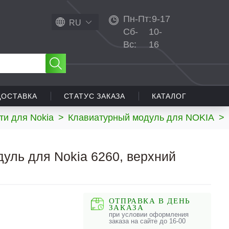
Пн-Пт:
9-17
RU
Сб-
10-
Вс:
16
ДОСТАВКА
СТАТУС ЗАКАЗА
КАТАЛОГ
ти для Nokia
>
Клавиатурный модуль для NOKIA
>
уль для Nokia 6260, верхний
ОТПРАВКА В ДЕНЬ
ЗАКАЗА
при условии оформления
заказа на сайте до 16-00