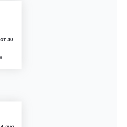
ж
от 40
рн
4 дня.