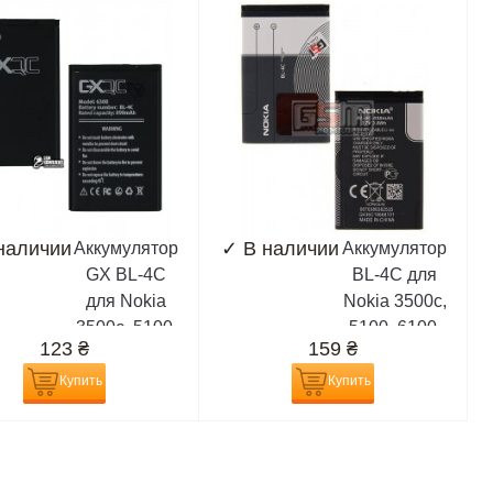
наличии
✓
В наличии
Аккумулятор
Аккумулятор
GX BL-4C
BL-4C для
для Nokia
Nokia 3500c,
3500c, 5100,
5100, 6100,
123
₴
159
₴
6100, 6101,
6101, 6102,
6102, 6103,
6103, 6125,
Купить
Купить
6125, 6131,
6131, 6133,
6133, 6136,
6136, 6170,
6170, 6260,
6260, 6300,
6300, 6300i,
6300i, 6301,