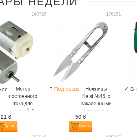
АРЫ НЕДЕЛИ
6230, 6230i,
6060, 6070,
6233, 6234,
6080, 6101,
140729
176151
6260,...
6103,...
чии
?
Под заказ
✓
В 
Мотор
Ножницы
постоянного
Kaisi №45, с
тока для
закаленными
моделей, 3-
лезвиями из
21
₴
50
₴
6V
высокоуглеродистой
стали (12,5
Купить
Купить
см,длина