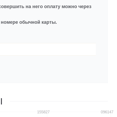
совершить на него оплату можно через
в номере обычной карты.
Ы
155827
096147