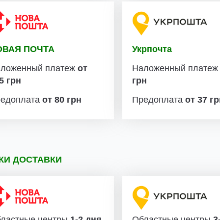
ОВАЯ ПОЧТА
Укрпочта
ложенный платеж
от
Наложенный плате
5 грн
грн
едоплата
от 80 грн
Предоплата
от 37 г
КИ ДОСТАВКИ
ластные центры
1-2 дня
Областные центры
3-