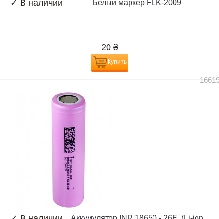
✓
В наличии
Белый маркер FLK-2009
20
₴
Купить
1661
✓
В наличии
Аккумулятор INR 18650 - 26E, (Li-ion