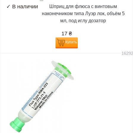
✓
В наличии
Шприц для флюса с винтовым
наконечником типа Луэр лок, объём 5
мл, под иглу дозатор
17
₴
Купить
1629