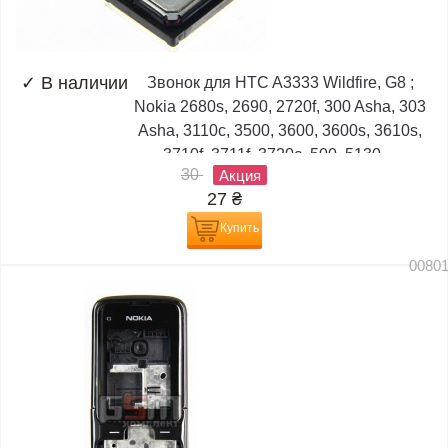
✓
В наличии
Звонок для HTC A3333 Wildfire, G8 ;
Nokia 2680s, 2690, 2720f, 300 Asha, 303
Asha, 3110c, 3500, 3600, 3600s, 3610s,
3710f, 3711f, 3720c, 500, 5130,...
30
Акция
27
₴
Купить
0080