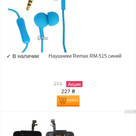
✓
В наличии
Наушники Remax RM-515 синий
273
Акция
227
₴
Купить
1015