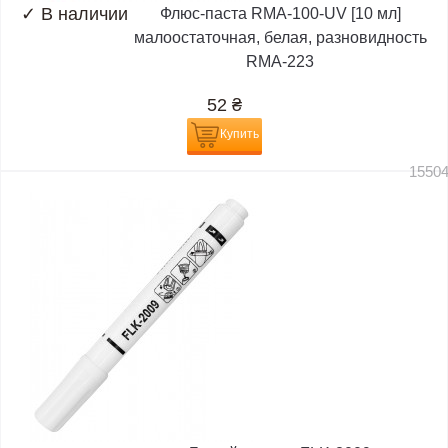
✓
В наличии
Флюс-паста RMA-100-UV [10 мл]
малоостаточная, белая, разновидность
RMA-223
52
₴
Купить
1550