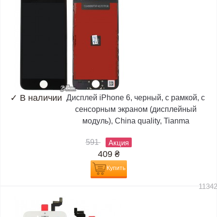
✓
В наличии
Дисплей iPhone 6, черный, с рамкой, с
сенсорным экраном (дисплейный
модуль), China quality, Tianma
591
Акция
409
₴
Купить
1134