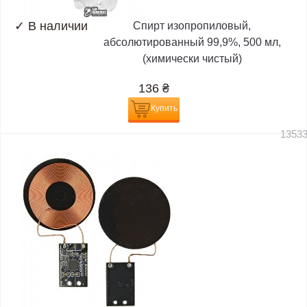
✓
В наличии
Спирт изопропиловый,
абсолютированный 99,9%, 500 мл,
(химически чистый)
136
₴
Купить
1353