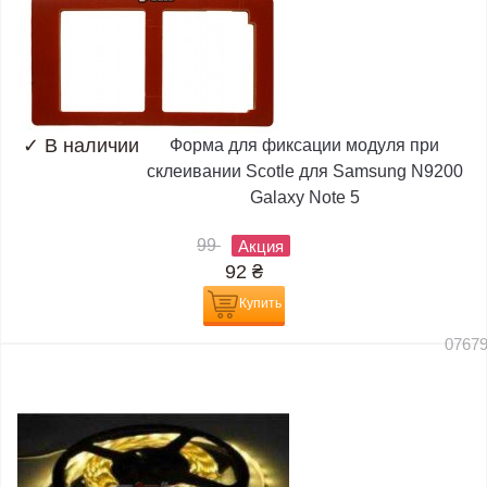
✓
В наличии
Форма для фиксации модуля при
склеивании Scotle для Samsung N9200
Galaxy Note 5
99
Акция
92
₴
Купить
0767