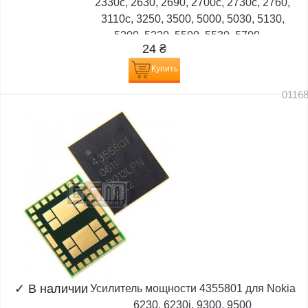
2330c, 2630, 2690, 2700c, 2730c, 2760,
3110c, 3250, 3500, 5000, 5030, 5130,
5200, 5220, 5500, 5530, 5700,...
24
₴
Купить
0116
✓
В наличии
Усилитель мощности 4355801 для Nokia
6230, 6230i, 9300, 9500