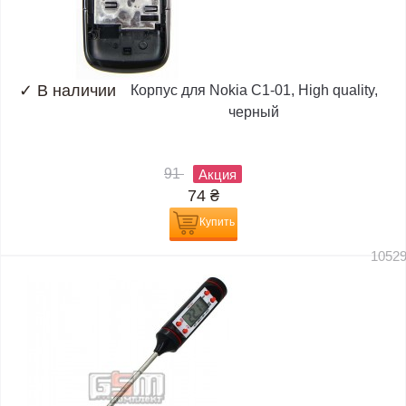
✓
В наличии
Корпус для Nokia C1-01, High quality,
черный
91
Акция
74
₴
Купить
1052