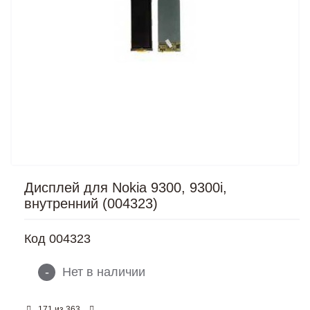
Дисплей для Nokia 9300, 9300i,
внутренний (004323)
Код
004323
-
Нет в наличии
из
171
363