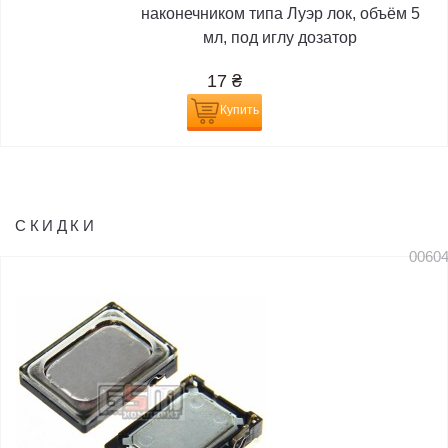
наконечником типа Луэр лок, объём 5
мл, под иглу дозатор
17
₴
Купить
СКИДКИ
0060