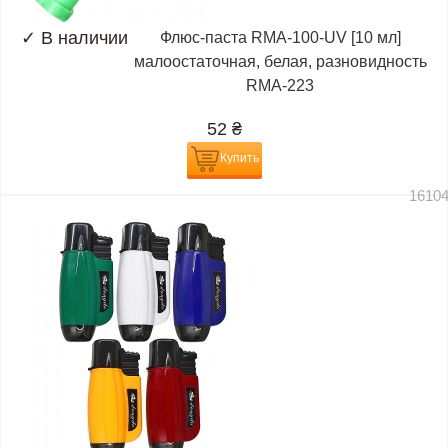
✓
В наличии
Флюс-паста RMA-100-UV [10 мл]
малоостаточная, белая, разновидность
RMA-223
52
₴
Купить
1610