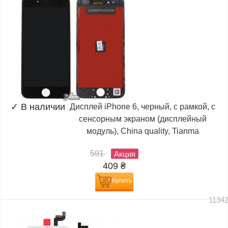
✓
В наличии
Дисплей iPhone 6, черный, с рамкой, с
сенсорным экраном (дисплейный
модуль), China quality, Tianma
591
Акция
409
₴
Купить
1134