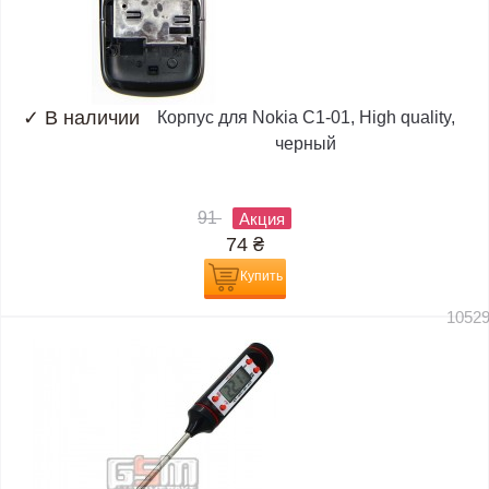
✓
В наличии
Корпус для Nokia C1-01, High quality,
черный
91
Акция
74
₴
Купить
1052