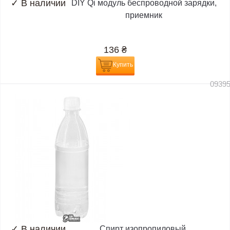
✓
В наличии
DIY Qi модуль беспроводной зарядки,
приемник
136
₴
Купить
0939
✓
В наличии
Спирт изопропиловый,