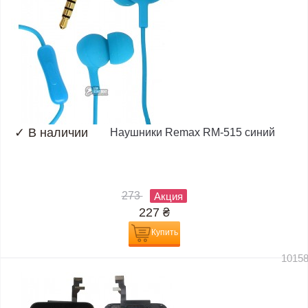
✓
В наличии
Наушники Remax RM-515 синий
273
Акция
227
₴
Купить
1015