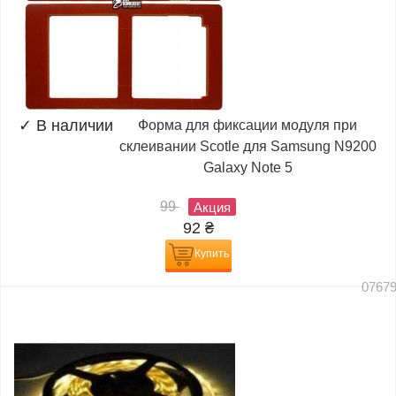
✓
В наличии
Форма для фиксации модуля при
склеивании Scotle для Samsung N9200
Galaxy Note 5
99
Акция
92
₴
Купить
0767