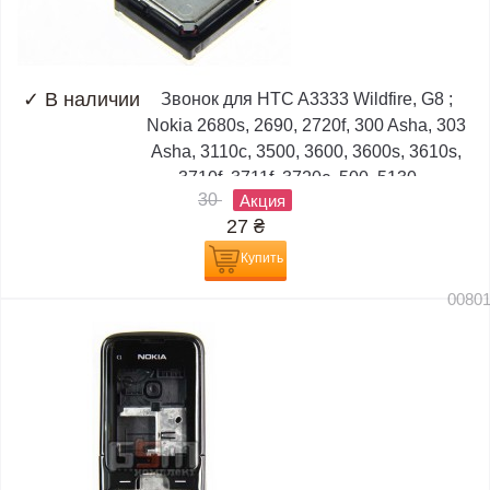
✓
В наличии
Звонок для HTC A3333 Wildfire, G8 ;
Nokia 2680s, 2690, 2720f, 300 Asha, 303
Asha, 3110c, 3500, 3600, 3600s, 3610s,
3710f, 3711f, 3720c, 500, 5130,...
30
Акция
27
₴
Купить
0080