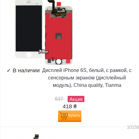
✓
В наличии
Дисплей iPhone 6S, белый, с рамкой, с
сенсорным экраном (дисплейный
модуль), China quality, Tianma
637
Акция
418
₴
Купить
1015