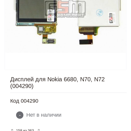
Дисплей для Nokia 6680, N70, N72
(004290)
Код
004290
-
Нет в наличии
из
158
363