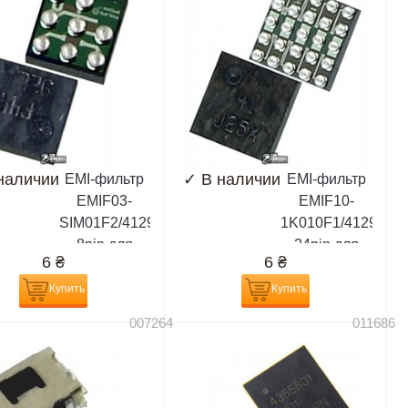
наличии
✓
В наличии
EMI-фильтр
EMI-фильтр
EMIF03-
EMIF10-
SIM01F2/4129071
1K010F1/4129031
8pin для
24pin для
6
₴
6
₴
Nokia 1100,
Nokia 1110,
1101, 2600,
1110i, 1112,
Купить
Купить
3100, 3120,
1200, 1208,
007264
011686
3220, 3230,
1209, 1600,
5070, 6020,
3100, 3200,
6021, 6030,
3220, 5030,
6060, 6070,
5070, 5100,