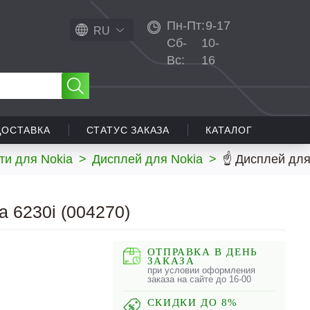
Пн-Пт:
9-17
RU
Сб-
10-
Вс:
16
ДОСТАВКА
СТАТУС ЗАКАЗА
КАТАЛОГ
ти для Nokia
>
Дисплей для Nokia
>
☝ Дисплей для
a 6230i (004270)
ОТПРАВКА В ДЕНЬ
ЗАКАЗА
при условии оформления
заказа на сайте до 16-00
СКИДКИ ДО 8%