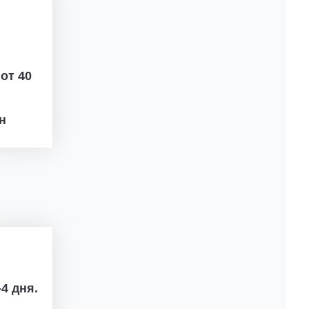
ж
от 40
рн
4 дня.