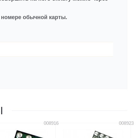
в номере обычной карты.
Ы
008916
008923