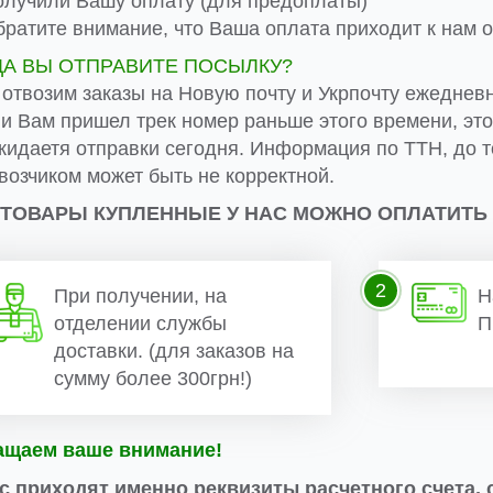
лучили Вашу оплату (для предоплаты)
ратите внимание, что Ваша оплата приходит к нам от
ДА ВЫ ОТПРАВИТЕ ПОСЫЛКУ?
 отвозим заказы на Новую почту и Укрпочту ежеднев
ли Вам пришел трек номер раньше этого времени, эт
жидаетя отправки сегодня. Информация по ТТН, до т
возчиком может быть не корректной.
 ТОВАРЫ КУПЛЕННЫЕ У НАС МОЖНО ОПЛАТИТЬ
2
При получении, на
Н
отделении службы
П
доставки. (для заказов на
сумму более 300грн!)
ащаем ваше внимание!
с приходят именно реквизиты расчетного счета, 