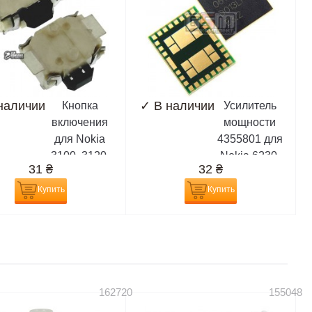
6080, 6101,
6020, 6021,
6103,...
6030,...
наличии
✓
В наличии
Кнопка
Усилитель
включения
мощности
для Nokia
4355801 для
3100, 3120,
Nokia 6230,
31
₴
32
₴
5100, 5210,
6230i, 9300,
6100, 6220,
9500
Купить
Купить
6230, 6230i,
6510, 6610,
6800, 6810,
2-х
контактная
162720
155048