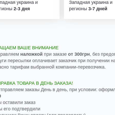
падная украина и
Западная украина и
гионы
2-3 дня
регионы
3-7 дней
АЩАЕМ ВАШЕ ВНИМАНИЕ
правляем
наложкой
при заказе
от 300грн
, без предо
луги пересылки оплачивает заказчик при получении на
асно тарифам выбранной компании-перевозчика.
ПРАВКА ТОВАРА В ДЕНЬ ЗАКАЗА!
тправляем заказы День в день, при условии: оформ
0
 оставили заказ
 его подтвердили