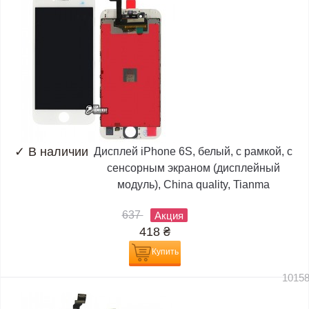
✓
В наличии
Дисплей iPhone 6S, белый, с рамкой, с
сенсорным экраном (дисплейный
модуль), China quality, Tianma
637
Акция
418
₴
Купить
1015