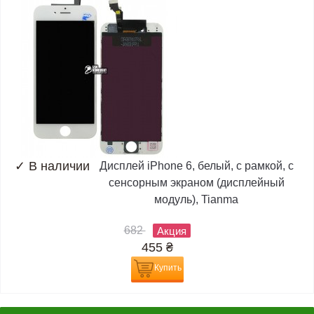
✓
В наличии
Дисплей iPhone 6, белый, с рамкой, с
сенсорным экраном (дисплейный
модуль), Tianma
682
Акция
455
₴
Купить