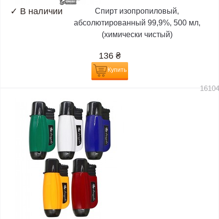
✓
В наличии
Спирт изопропиловый,
абсолютированный 99,9%, 500 мл,
(химически чистый)
136
₴
Купить
1610