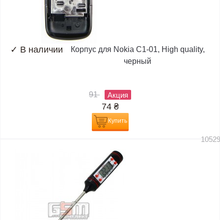
✓
В наличии
Корпус для Nokia C1-01, High quality,
черный
91
Акция
74
₴
Купить
1052