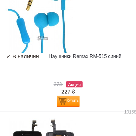
✓
В наличии
Наушники Remax RM-515 синий
273
Акция
227
₴
Купить
1015