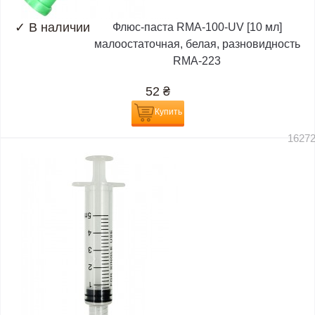
✓
В наличии
Флюс-паста RMA-100-UV [10 мл]
малоостаточная, белая, разновидность
RMA-223
52
₴
Купить
1627