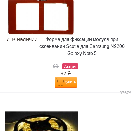
✓
В наличии
Форма для фиксации модуля при
склеивании Scotle для Samsung N9200
Galaxy Note 5
99
Акция
92
₴
Купить
0767