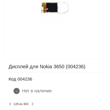
Дисплей для Nokia 3650 (004236)
Код
004236
-
Нет в наличии
из
128
363