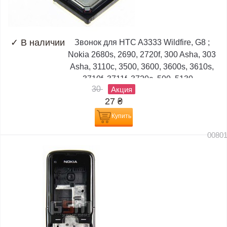
✓
В наличии
Звонок для HTC A3333 Wildfire, G8 ;
Nokia 2680s, 2690, 2720f, 300 Asha, 303
Asha, 3110c, 3500, 3600, 3600s, 3610s,
3710f, 3711f, 3720c, 500, 5130,...
30
Акция
27
₴
Купить
0080