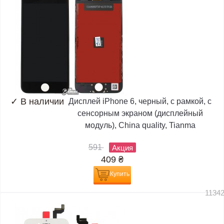
✓
В наличии
Дисплей iPhone 6, черный, с рамкой, с
сенсорным экраном (дисплейный
модуль), China quality, Tianma
591
Акция
409
₴
Купить
1134