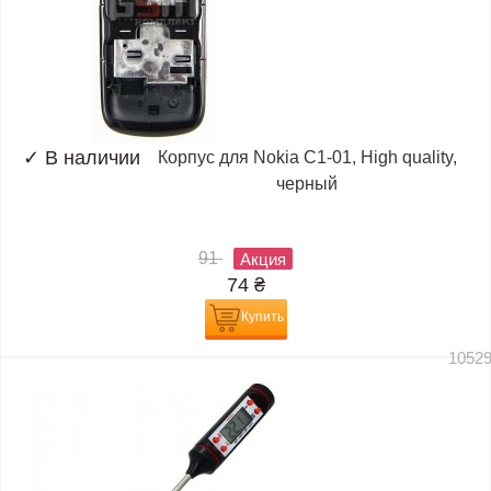
✓
В наличии
Корпус для Nokia C1-01, High quality,
черный
91
Акция
74
₴
Купить
1052