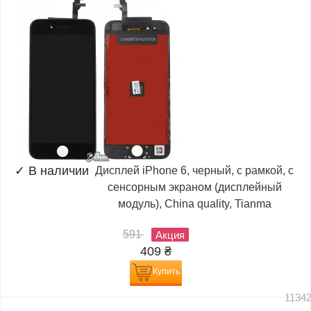
✓
В наличии
Дисплей iPhone 6, черный, с рамкой, с
сенсорным экраном (дисплейный
модуль), China quality, Tianma
591
Акция
409
₴
Купить
1134