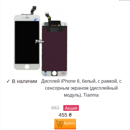
✓
В наличии
Дисплей iPhone 6, белый, с рамкой, с
сенсорным экраном (дисплейный
модуль), Tianma
682
Акция
455
₴
Купить