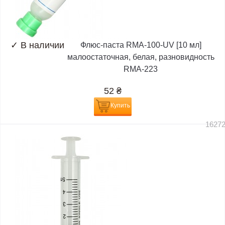
✓
В наличии
Флюс-паста RMA-100-UV [10 мл]
малоостаточная, белая, разновидность
RMA-223
52
₴
Купить
1627