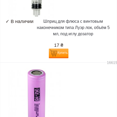
✓
В наличии
Шприц для флюса с винтовым
наконечником типа Луэр лок, объём 5
мл, под иглу дозатор
17
₴
Купить
1661