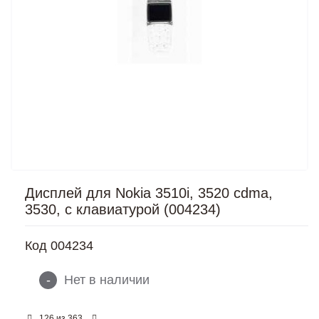
Дисплей для Nokia 3510i, 3520 cdma,
3530, с клавиатурой (004234)
Код
004234
-
Нет в наличии
из
126
363