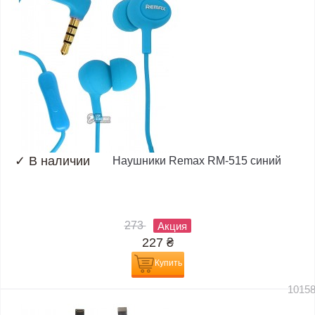
✓
В наличии
Наушники Remax RM-515 синий
273
Акция
227
₴
Купить
1015