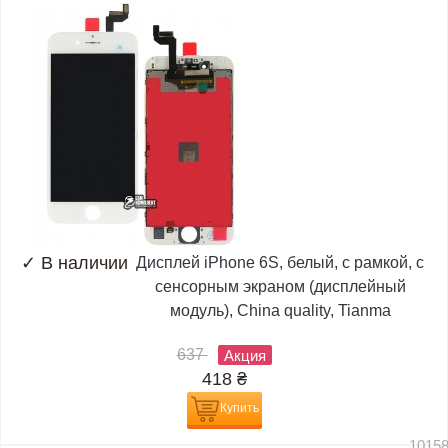
✓
В наличии
Дисплей iPhone 6S, белый, с рамкой, с
сенсорным экраном (дисплейный
модуль), China quality, Tianma
637
Акция
418
₴
Купить
1015