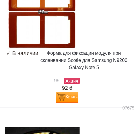
✓
В наличии
Форма для фиксации модуля при
склеивании Scotle для Samsung N9200
Galaxy Note 5
99
Акция
92
₴
Купить
0767