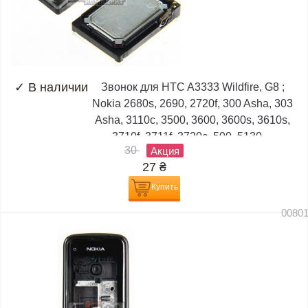
✓
В наличии
Звонок для HTC A3333 Wildfire, G8 ;
Nokia 2680s, 2690, 2720f, 300 Asha, 303
Asha, 3110c, 3500, 3600, 3600s, 3610s,
3710f, 3711f, 3720c, 500, 5130,...
30
Акция
27
₴
Купить
0080