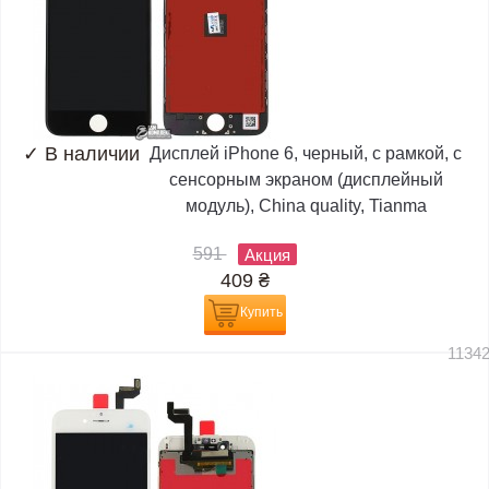
✓
В наличии
Дисплей iPhone 6, черный, с рамкой, с
сенсорным экраном (дисплейный
модуль), China quality, Tianma
591
Акция
409
₴
Купить
1134