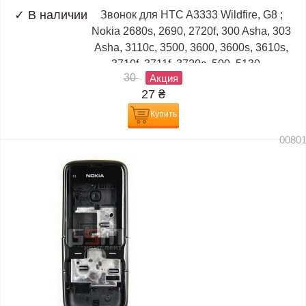
✓
В наличии
Звонок для HTC A3333 Wildfire, G8 ;
Nokia 2680s, 2690, 2720f, 300 Asha, 303
Asha, 3110c, 3500, 3600, 3600s, 3610s,
3710f, 3711f, 3720c, 500, 5130,...
30
Акция
27
₴
Купить
0080