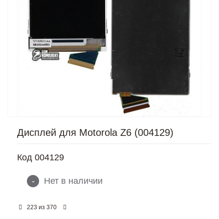
Дисплей для Motorola Z6 (004129)
Код
004129
-
Нет в наличии
из
223
370