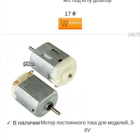
мл, под иглу дозатор
17
₴
Купить
1407
✓
В наличии
Мотор постоянного тока для моделей, 3-
6V