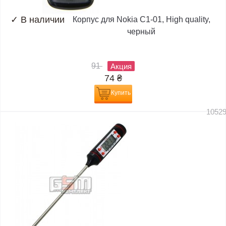
✓
В наличии
Корпус для Nokia C1-01, High quality,
черный
91
Акция
74
₴
Купить
1052