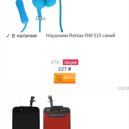
✓
В наличии
Наушники Remax RM-515 синий
273
Акция
227
₴
Купить
1015