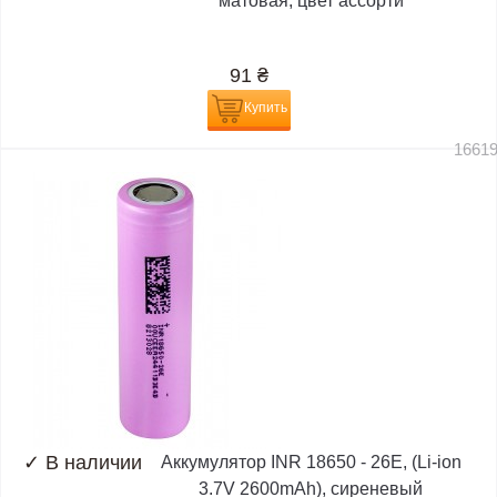
матовая, цвет ассорти
91
₴
Купить
1661
✓
В наличии
Аккумулятор INR 18650 - 26E, (Li-ion
3.7V 2600mAh), сиреневый