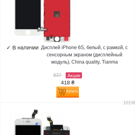
✓
В наличии
Дисплей iPhone 6S, белый, с рамкой, с
сенсорным экраном (дисплейный
модуль), China quality, Tianma
637
Акция
418
₴
Купить
1015