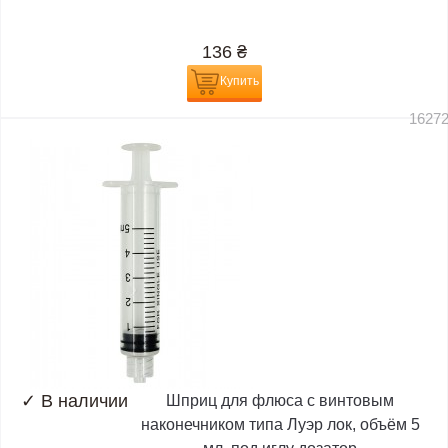
136
₴
Купить
1627
✓
В наличии
Шприц для флюса с винтовым
наконечником типа Луэр лок, объём 5