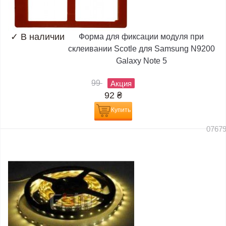
✓
В наличии
Форма для фиксации модуля при
склеивании Scotle для Samsung N9200
Galaxy Note 5
99
Акция
92
₴
Купить
0767