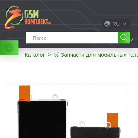
RU
МЕНЮ
Каталог
>
🛒 Запчасти для мобильных те