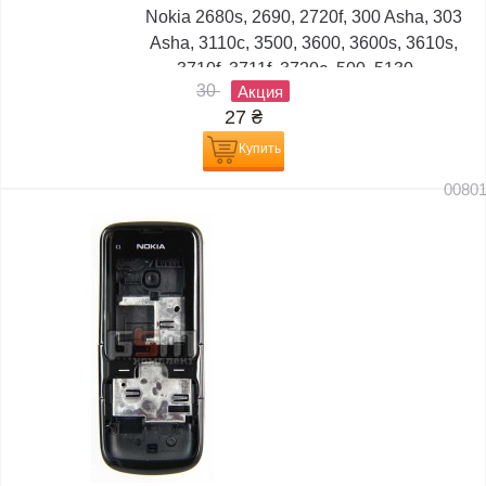
Nokia 2680s, 2690, 2720f, 300 Asha, 303
Asha, 3110c, 3500, 3600, 3600s, 3610s,
3710f, 3711f, 3720c, 500, 5130,...
30
Акция
27
₴
Купить
0080