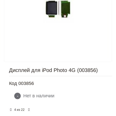
Дисплей для iPod Photo 4G (003856)
Код
003856
-
Нет в наличии
из
4
22