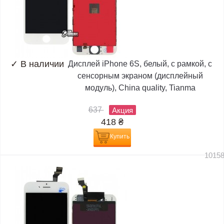
✓
В наличии
Дисплей iPhone 6S, белый, с рамкой, с
сенсорным экраном (дисплейный
модуль), China quality, Tianma
637
Акция
418
₴
Купить
1015