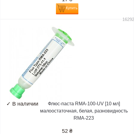
Купить
1629
✓
В наличии
Флюс-паста RMA-100-UV [10 мл]
малоостаточная, белая, разновидность
RMA-223
52
₴