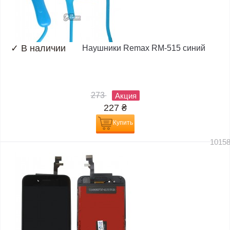
✓
В наличии
Наушники Remax RM-515 синий
273
Акция
227
₴
Купить
1015