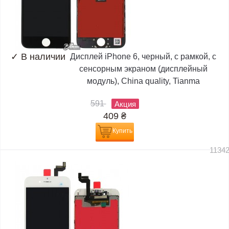
✓
В наличии
Дисплей iPhone 6, черный, с рамкой, с
сенсорным экраном (дисплейный
модуль), China quality, Tianma
591
Акция
409
₴
Купить
1134