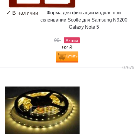
✓
В наличии
Форма для фиксации модуля при
склеивании Scotle для Samsung N9200
Galaxy Note 5
99
Акция
92
₴
Купить
0767