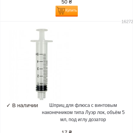
50
₴
Купить
1627
✓
В наличии
Шприц для флюса с винтовым
наконечником типа Луэр лок, объём 5
мл, под иглу дозатор
17
₴