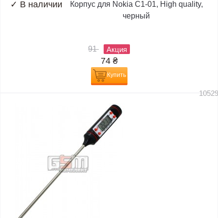
✓
В наличии
Корпус для Nokia C1-01, High quality,
черный
91
Акция
74
₴
Купить
1052