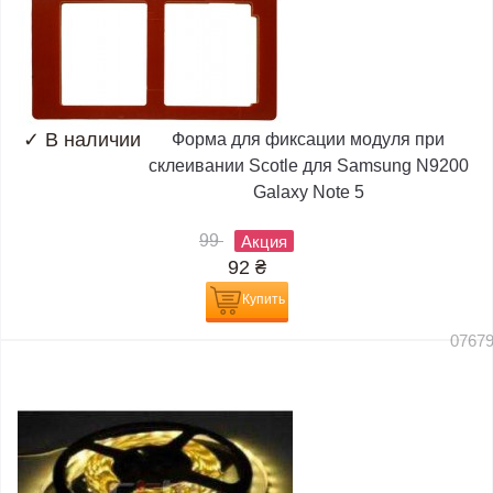
✓
В наличии
Форма для фиксации модуля при
склеивании Scotle для Samsung N9200
Galaxy Note 5
99
Акция
92
₴
Купить
0767