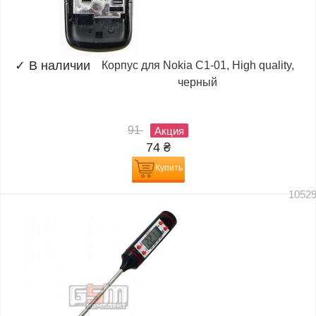
✓
В наличии
Корпус для Nokia C1-01, High quality,
черный
91
Акция
74
₴
Купить
1052