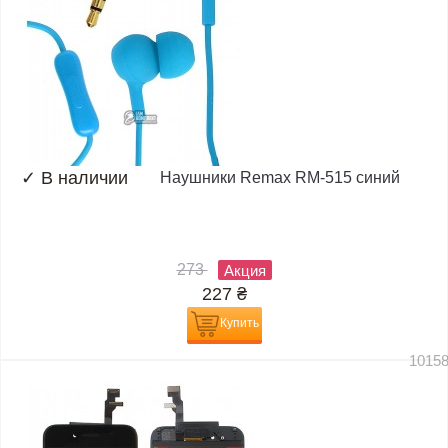
✓
В наличии
Наушники Remax RM-515 синий
273
Акция
227
₴
Купить
1015