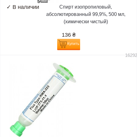
✓
В наличии
Спирт изопропиловый,
абсолютированный 99,9%, 500 мл,
(химически чистый)
136
₴
Купить
1629