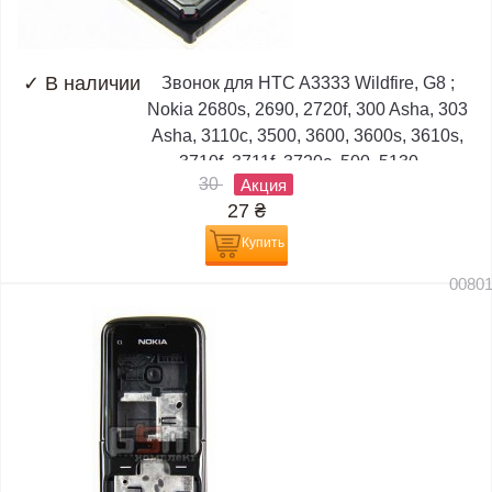
✓
В наличии
Звонок для HTC A3333 Wildfire, G8 ;
Nokia 2680s, 2690, 2720f, 300 Asha, 303
Asha, 3110c, 3500, 3600, 3600s, 3610s,
3710f, 3711f, 3720c, 500, 5130,...
30
Акция
27
₴
Купить
0080