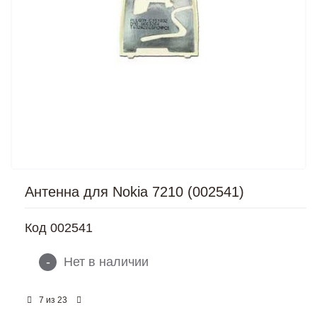
Антенна для Nokia 7210 (002541)
Код
002541
-
Нет в наличии
из
7
23