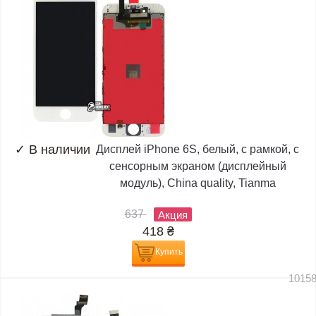
✓
В наличии
Дисплей iPhone 6S, белый, с рамкой, с
сенсорным экраном (дисплейный
модуль), China quality, Tianma
637
Акция
418
₴
Купить
1015