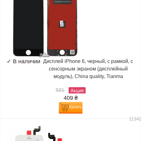
✓
В наличии
Дисплей iPhone 6, черный, с рамкой, с
сенсорным экраном (дисплейный
модуль), China quality, Tianma
591
Акция
409
₴
Купить
1134