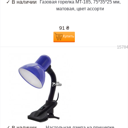
✓
В наличии
Газовая горелка MT-185, 75*35*25 мм,
матовая, цвет ассорти
91
₴
Купить
1578
✓
В наличии
Настольная лампа на прищепке