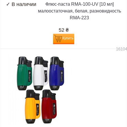
✓
В наличии
Флюс-паста RMA-100-UV [10 мл]
малоостаточная, белая, разновидность
RMA-223
52
₴
Купить
1610