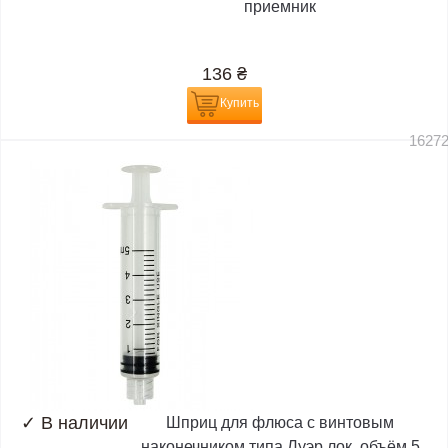
приемник
136
₴
Купить
1627
✓
В наличии
Шприц для флюса с винтовым
наконечником типа Луэр лок, объём 5