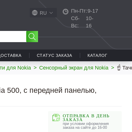
Пн-Пт:
9-17
RU
Сб-
10-
Вс:
16
ДОСТАВКА
СТАТУС ЗАКАЗА
КАТАЛОГ
ти для Nokia
>
Сенсорный экран для Nokia
>
☝ Тач
ia 500, с передней панелью,
ОТПРАВКА В ДЕНЬ
ЗАКАЗА
при условии оформления
заказа на сайте до 16-00