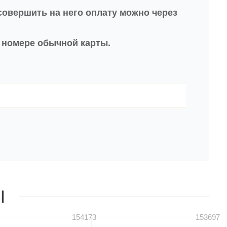
совершить на него оплату можно через
в номере обычной карты.
Ы
154173
153697