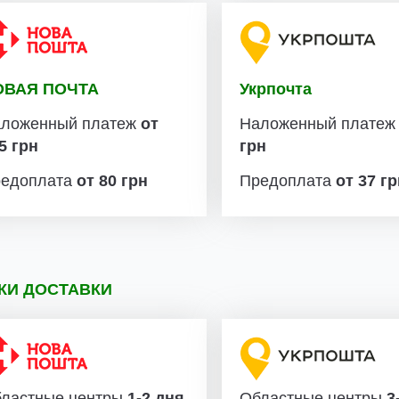
ОВАЯ ПОЧТА
Укрпочта
ложенный платеж
от
Наложенный плате
5 грн
грн
едоплата
от 80 грн
Предоплата
от 37 г
КИ ДОСТАВКИ
ластные центры
1-2 дня
Областные центры
3-