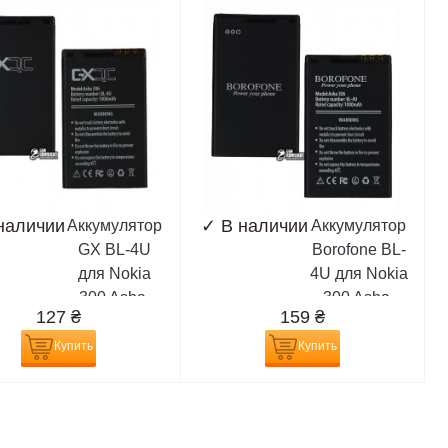
наличии
✓
В наличии
Аккумулятор
Аккумулятор
GX BL-4U
Borofone BL-
для Nokia
4U для Nokia
300 Asha,
300 Asha,
127
₴
159
₴
305 Asha,
305 Asha,
308 Asha,
308 Asha,
Купить
Купить
311 Asha,
311 Asha,
3120c, 500,
3120c, 500,
5250, 5330,
5250, 5330,
5530, 5730,
5530, 5730,