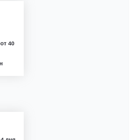
ж
от 40
рн
4 дня.