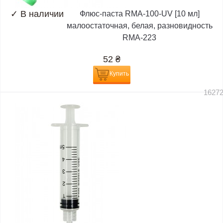
✓
В наличии
Флюс-паста RMA-100-UV [10 мл]
малоостаточная, белая, разновидность
RMA-223
52
₴
Купить
1627