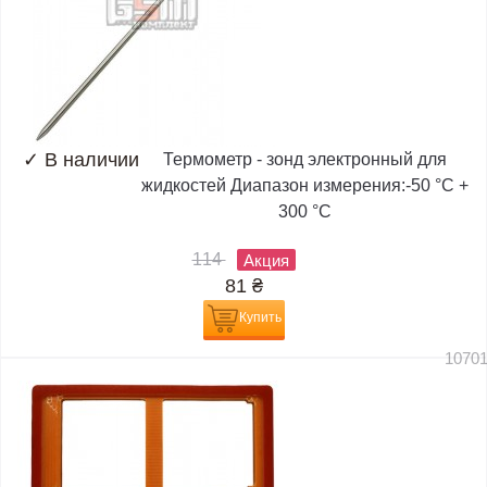
✓
В наличии
Термометр - зонд электронный для
жидкостей Диапазон измерения:-50 °C +
300 °C
114
Акция
81
₴
Купить
1070