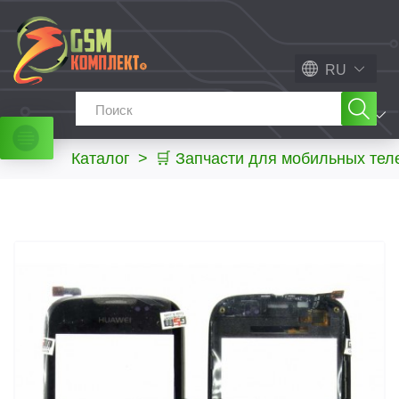
RU
МЕНЮ
Каталог
>
🛒 Запчасти для мобильных те