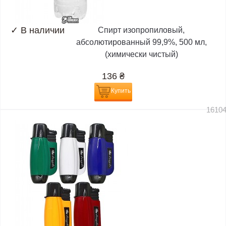
✓
В наличии
Спирт изопропиловый,
абсолютированный 99,9%, 500 мл,
(химически чистый)
136
₴
Купить
1610