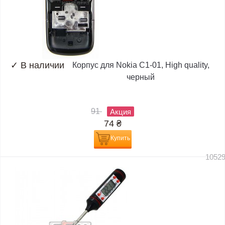
✓
В наличии
Корпус для Nokia C1-01, High quality,
черный
91
Акция
74
₴
Купить
1052