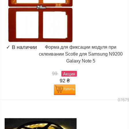
✓
В наличии
Форма для фиксации модуля при
склеивании Scotle для Samsung N9200
Galaxy Note 5
99
Акция
92
₴
Купить
0767