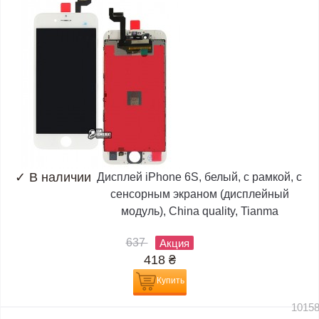
✓
В наличии
Дисплей iPhone 6S, белый, с рамкой, с
сенсорным экраном (дисплейный
модуль), China quality, Tianma
637
Акция
418
₴
Купить
1015