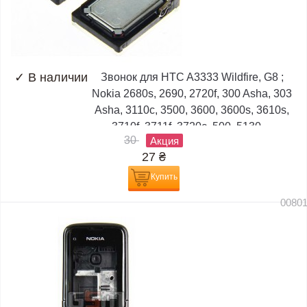
✓
В наличии
Звонок для HTC A3333 Wildfire, G8 ;
Nokia 2680s, 2690, 2720f, 300 Asha, 303
Asha, 3110c, 3500, 3600, 3600s, 3610s,
3710f, 3711f, 3720c, 500, 5130,...
30
Акция
27
₴
Купить
0080