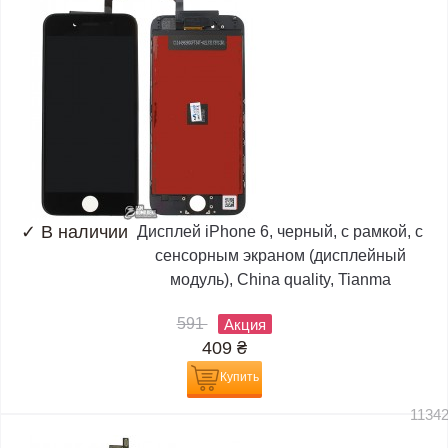
✓
В наличии
Дисплей iPhone 6, черный, с рамкой, с
сенсорным экраном (дисплейный
модуль), China quality, Tianma
591
Акция
409
₴
Купить
1134