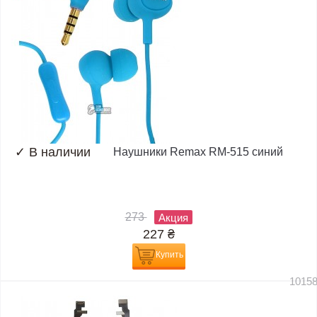
✓
В наличии
Наушники Remax RM-515 синий
273
Акция
227
₴
Купить
1015