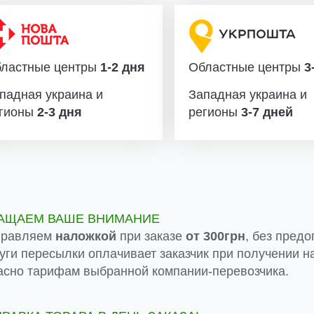
ластные центры
1-2 дня
Областные центры
3-
падная украина и
Западная украина и
гионы
2-3 дня
регионы
3-7 дней
АЩАЕМ ВАШЕ ВНИМАНИЕ
правляем
наложкой
при заказе
от 300грн
, без предо
луги пересылки оплачивает заказчик при получении на
асно тарифам выбранной компании-перевозчика.