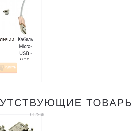
аличии
Кабель
Micro-
USB -
USB,
Metal
Купить
Magnetic,
магнитный,
1 метр, 2A
УТСТВУЮЩИЕ ТОВАР
017966