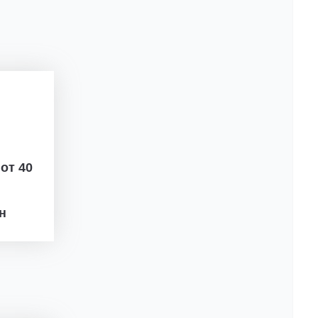
ж
от 40
рн