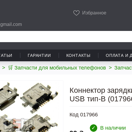
Избранное
gmail.com
ТАТЬИ
ГАРАНТИИ
КОНТАКТЫ
ОПЛАТА И 
>
🛒 Запчасти для мобильных телефонов
>
Запчас
Коннектор зарядки
USB тип-B (01796
Код
017966
✓
В наличии