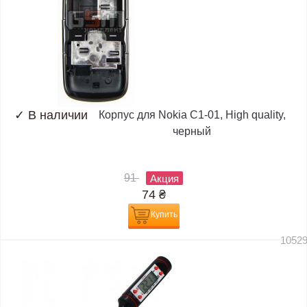
✓
В наличии
Корпус для Nokia C1-01, High quality,
черный
91
Акция
74
₴
Купить
1052