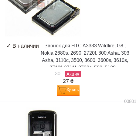
✓
В наличии
Звонок для HTC A3333 Wildfire, G8 ;
Nokia 2680s, 2690, 2720f, 300 Asha, 303
Asha, 3110c, 3500, 3600, 3600s, 3610s,
3710f, 3711f, 3720c, 500, 5130,...
30
Акция
27
₴
Купить
0080