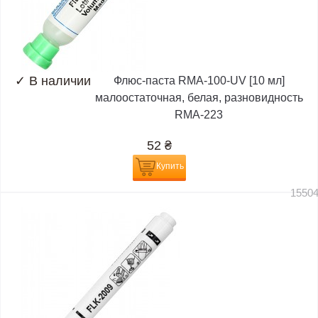
✓
В наличии
Флюс-паста RMA-100-UV [10 мл]
малоостаточная, белая, разновидность
RMA-223
52
₴
Купить
1550