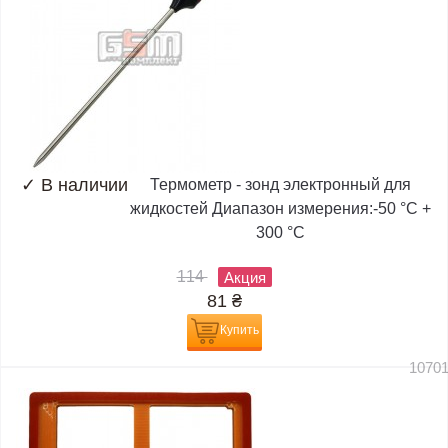
✓
В наличии
Термометр - зонд электронный для
жидкостей Диапазон измерения:-50 °C +
300 °C
114
Акция
81
₴
Купить
1070