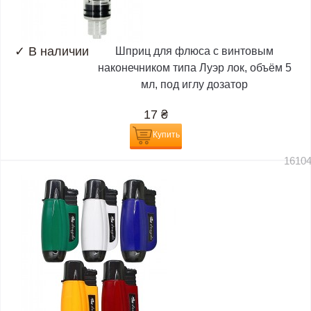
✓
В наличии
Шприц для флюса с винтовым
наконечником типа Луэр лок, объём 5
мл, под иглу дозатор
17
₴
Купить
1610