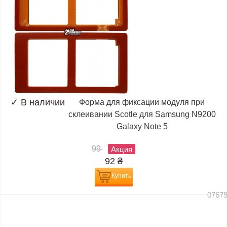
✓
В наличии
Форма для фиксации модуля при
склеивании Scotle для Samsung N9200
Galaxy Note 5
99
Акция
92
₴
Купить
0767