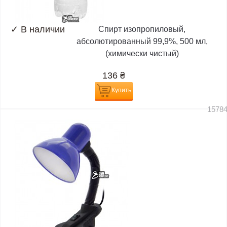
✓
В наличии
Спирт изопропиловый,
абсолютированный 99,9%, 500 мл,
(химически чистый)
136
₴
Купить
1578