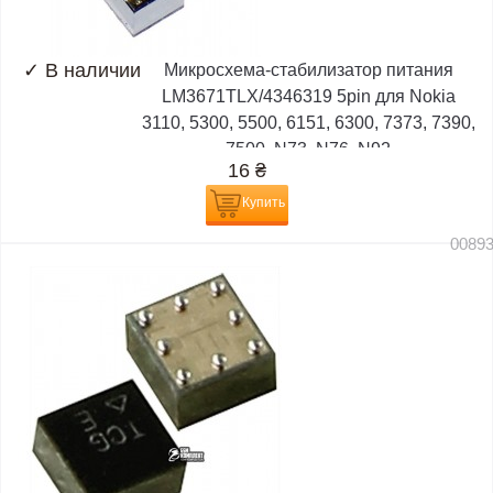
✓
В наличии
Микросхема-стабилизатор питания
LM3671TLX/4346319 5pin для Nokia
3110, 5300, 5500, 6151, 6300, 7373, 7390,
7500, N73, N76, N92
16
₴
Купить
0089