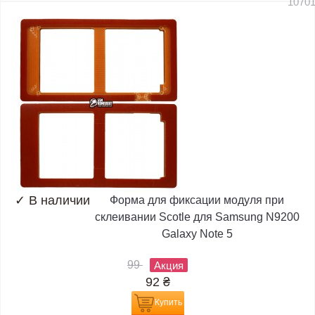
1070
✓
В наличии
Форма для фиксации модуля при
склеивании Scotle для Samsung N9200
Galaxy Note 5
99
Акция
92
₴
Купить