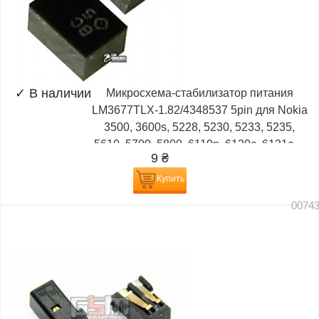
✓
В наличии
Микросхема-стабилизатор питания
LM3677TLX-1.82/4348537 5pin для Nokia
3500, 3600s, 5228, 5230, 5233, 5235,
5610, 5700, 5800, 6110n, 6120c, 6121c,...
9
₴
Купить
0074