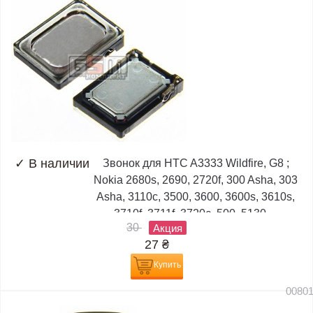
✓
В наличии
Звонок для HTC A3333 Wildfire, G8 ;
Nokia 2680s, 2690, 2720f, 300 Asha, 303
Asha, 3110c, 3500, 3600, 3600s, 3610s,
3710f, 3711f, 3720c, 500, 5130,...
30
Акция
27
₴
Купить
0080