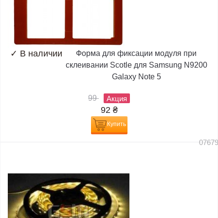
✓
В наличии
Форма для фиксации модуля при
склеивании Scotle для Samsung N9200
Galaxy Note 5
99
Акция
92
₴
Купить
0767