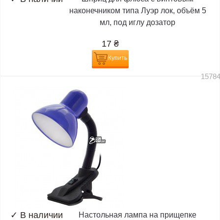
наконечником типа Луэр лок, объём 5
мл, под иглу дозатор
17
₴
Купить
1578
✓
В наличии
Настольная лампа на прищепке