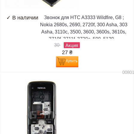
✓
В наличии
Звонок для HTC A3333 Wildfire, G8 ;
Nokia 2680s, 2690, 2720f, 300 Asha, 303
Asha, 3110c, 3500, 3600, 3600s, 3610s,
3710f, 3711f, 3720c, 500, 5130,...
30
Акция
27
₴
Купить
0080