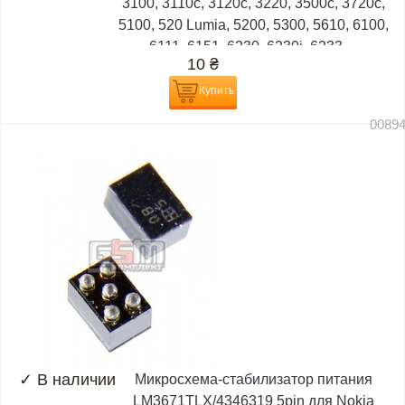
3100, 3110c, 3120c, 3220, 3500c, 3720c,
5100, 520 Lumia, 5200, 5300, 5610, 6100,
6111, 6151, 6230, 6230i, 6233,...
10
₴
Купить
0089
✓
В наличии
Микросхема-стабилизатор питания
LM3671TLX/4346319 5pin для Nokia