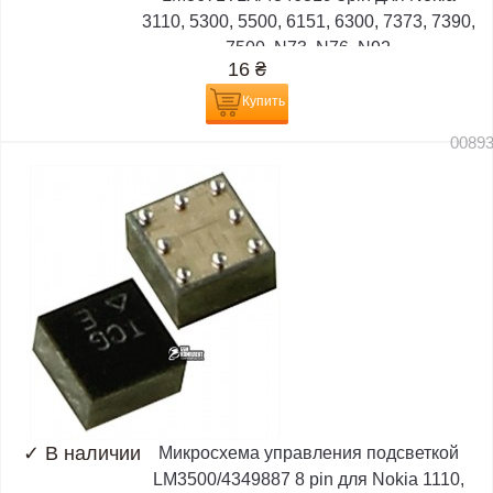
3110, 5300, 5500, 6151, 6300, 7373, 7390,
7500, N73, N76, N92
16
₴
Купить
0089
✓
В наличии
Микросхема управления подсветкой
LM3500/4349887 8 pin для Nokia 1110,