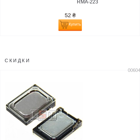
RMA-223
52
₴
Купить
СКИДКИ
0060