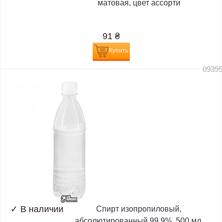
матовая, цвет ассорти
91
₴
Купить
0939
✓
В наличии
Спирт изопропиловый,
абсолютированный 99,9%, 500 мл,