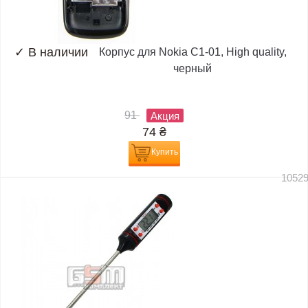
✓
В наличии
Корпус для Nokia C1-01, High quality,
черный
91
Акция
74
₴
Купить
1052