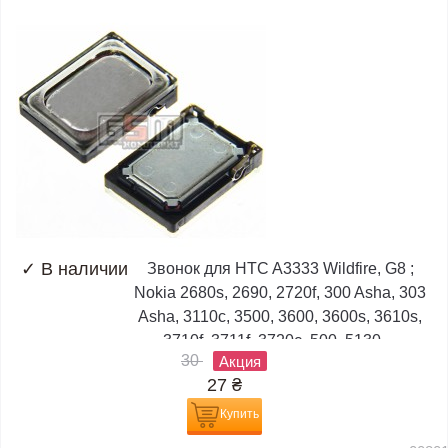
✓
В наличии
Звонок для HTC A3333 Wildfire, G8 ;
Nokia 2680s, 2690, 2720f, 300 Asha, 303
Asha, 3110c, 3500, 3600, 3600s, 3610s,
3710f, 3711f, 3720c, 500, 5130,...
30
Акция
27
₴
Купить