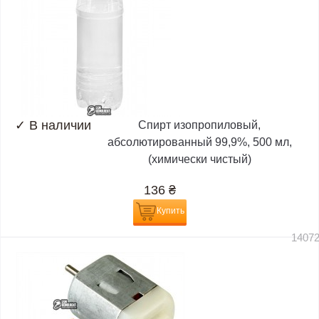
✓
В наличии
Спирт изопропиловый,
абсолютированный 99,9%, 500 мл,
(химически чистый)
136
₴
Купить
1407