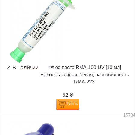
✓
В наличии
Флюс-паста RMA-100-UV [10 мл]
малоостаточная, белая, разновидность
RMA-223
52
₴
Купить
1578