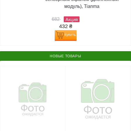
модуль), Tianma
682
Акция
432
₴
Купить
НОВЫЕ ТОВАРЫ