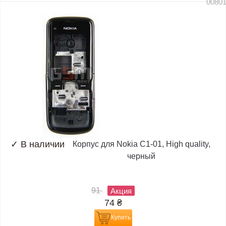
0080
✓
В наличии
Корпус для Nokia C1-01, High quality,
черный
91
Акция
74
₴
Купить