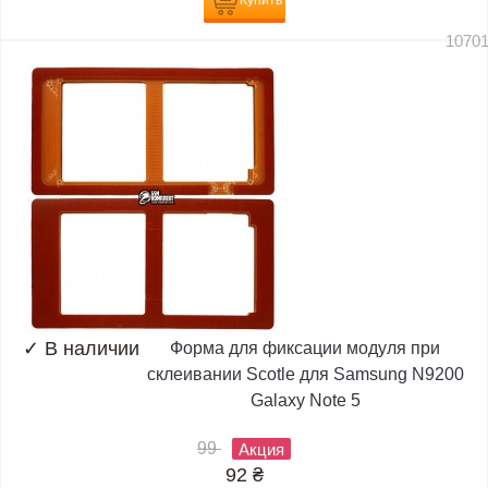
Купить
1070
✓
В наличии
Форма для фиксации модуля при
склеивании Scotle для Samsung N9200
Galaxy Note 5
99
Акция
92
₴