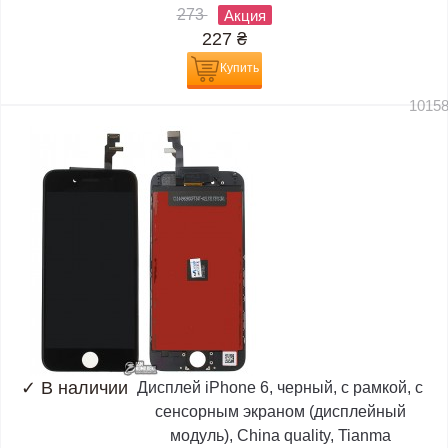
273
Акция
227
₴
Купить
1015
✓
В наличии
Дисплей iPhone 6, черный, с рамкой, с
сенсорным экраном (дисплейный
модуль), China quality, Tianma