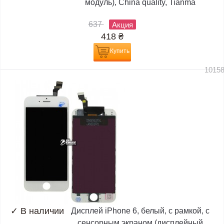
модуль), China quality, Tianma
637
Акция
418
₴
Купить
1015
✓
В наличии
Дисплей iPhone 6, белый, с рамкой, с
сенсорным экраном (дисплейный