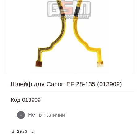
Шлейф для Canon EF 28-135 (013909)
Код
013909
-
Нет в наличии
из
2
3