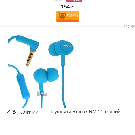
154
₴
Купить
1136
✓
В наличии
Наушники Remax RM-515 синий