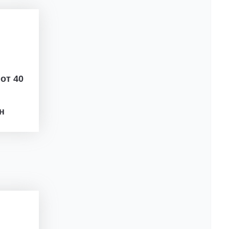
ж
от 40
рн