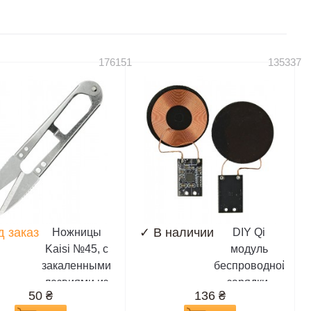
176151
135337
д заказ
✓
В наличии
Ножницы
DIY Qi
Kaisi №45, с
модуль
закаленными
беспроводной
лезвиями из
зарядки,
50
₴
136
₴
высокоуглеродистой
приемник