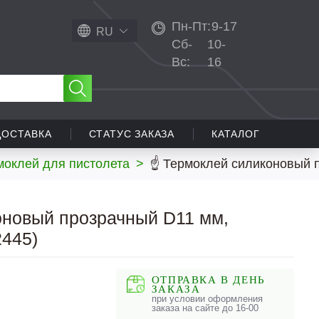
Пн-Пт:
9-17
RU
Сб-
10-
Вс:
16
ДОСТАВКА
СТАТУС ЗАКАЗА
КАТАЛОГ
моклей для пистолета
>
☝ Термоклей силиконовый п
оновый прозрачный D11 мм,
2445)
ОТПРАВКА В ДЕНЬ
ЗАКАЗА
при условии оформления
заказа на сайте до 16-00