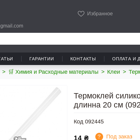
Избранное
gmail.com
ТАТЬИ
ГАРАНТИИ
КОНТАКТЫ
ОПЛАТА И 
>
🛒 Химия и Расходные материалы
>
Клеи
>
Тер
Термоклей силик
длинна 20 см (09
Код
092445
?
Под заказ
14 ₴