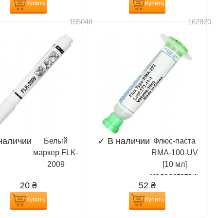
стали (12,5
Купить
Купить
см,длина
155048
162920
лезвия 4,5)
наличии
✓
В наличии
Белый
Флюс-паста
маркер FLK-
RMA-100-UV
2009
[10 мл]
малоостаточная,
20
₴
52
₴
белая,
разновидность
Купить
Купить
RMA-223