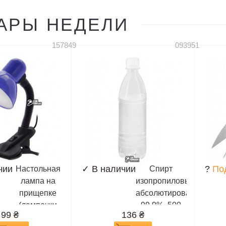
АРЫ НЕДЕЛИ
157849
093951
чии
✓
В наличии
?
По
Настольная
Спирт
лампа на
изопропиловый,
прищепке
абсолютированный
(лампочки
99,9%, 500
99
₴
136
₴
E27)
мл,