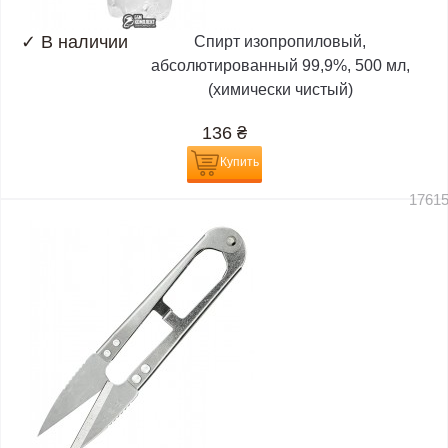
✓
В наличии
Спирт изопропиловый,
абсолютированный 99,9%, 500 мл,
(химически чистый)
136
₴
Купить
1761