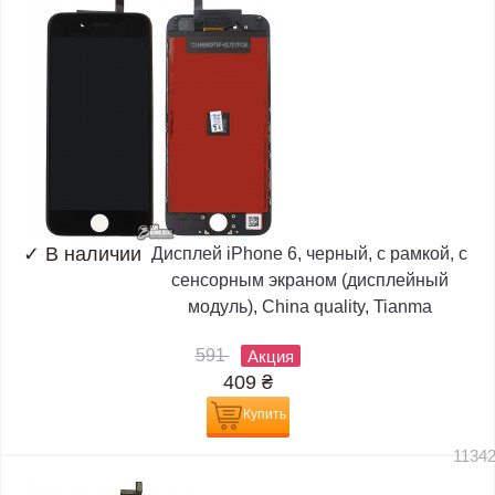
✓
В наличии
Дисплей iPhone 6, черный, с рамкой, с
сенсорным экраном (дисплейный
модуль), China quality, Tianma
591
Акция
409
₴
Купить
1134