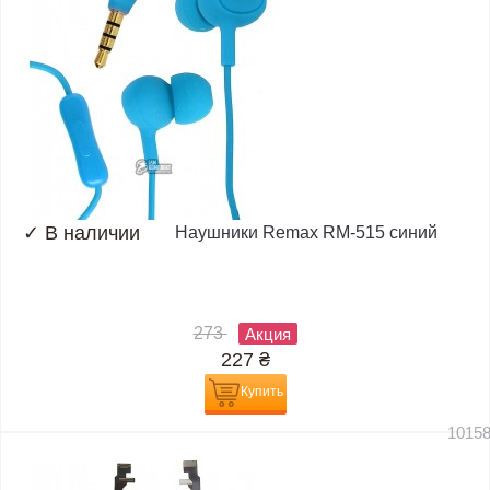
✓
В наличии
Наушники Remax RM-515 синий
273
Акция
227
₴
Купить
1015