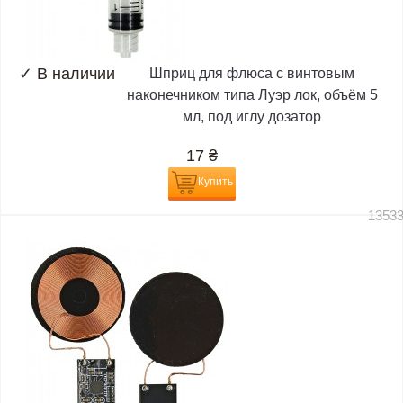
✓
В наличии
Шприц для флюса с винтовым
наконечником типа Луэр лок, объём 5
мл, под иглу дозатор
17
₴
Купить
1353