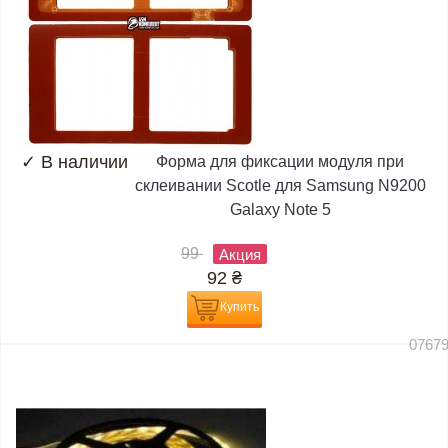
✓
В наличии
Форма для фиксации модуля при
склеивании Scotle для Samsung N9200
Galaxy Note 5
99
Акция
92
₴
Купить
0767