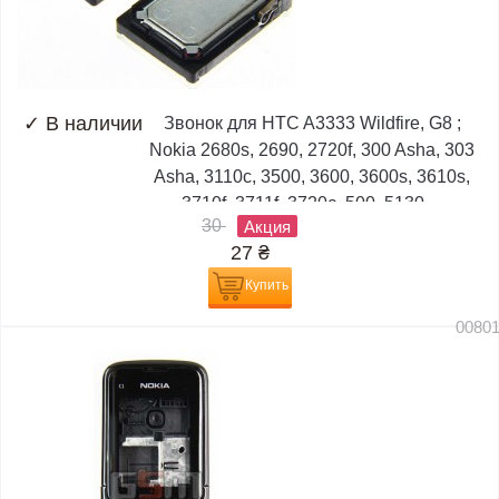
✓
В наличии
Звонок для HTC A3333 Wildfire, G8 ;
Nokia 2680s, 2690, 2720f, 300 Asha, 303
Asha, 3110c, 3500, 3600, 3600s, 3610s,
3710f, 3711f, 3720c, 500, 5130,...
30
Акция
27
₴
Купить
0080