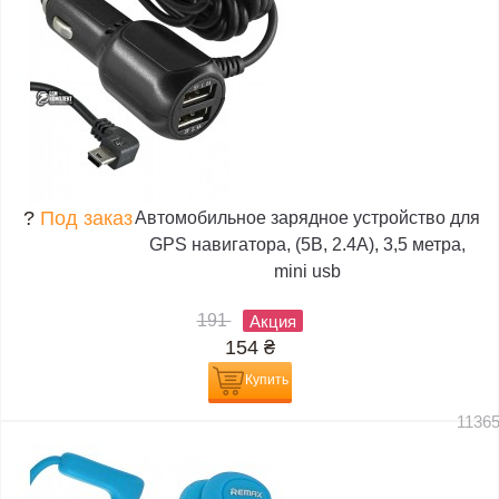
?
Под заказ
Автомобильное зарядное устройство для
GPS навигатора, (5В, 2.4А), 3,5 метра,
mini usb
191
Акция
154
₴
Купить
1136