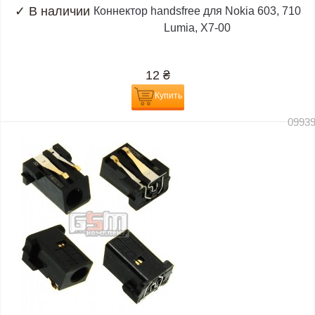
✓
В наличии
Коннектор handsfree для Nokia 603, 710
Lumia, X7-00
12
₴
Купить
0993