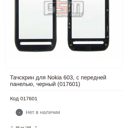
Тачскрин для Nokia 603, с передней
панелью, черный (017601)
Код
017601
-
Нет в наличии
из
86
188