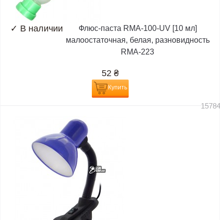
✓
В наличии
Флюс-паста RMA-100-UV [10 мл]
малоостаточная, белая, разновидность
RMA-223
52
₴
Купить
1578