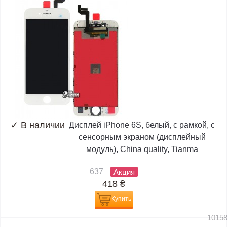
✓
В наличии
Дисплей iPhone 6S, белый, с рамкой, с
сенсорным экраном (дисплейный
модуль), China quality, Tianma
637
Акция
418
₴
Купить
1015