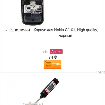
✓
В наличии
Корпус для Nokia C1-01, High quality,
черный
91
Акция
74
₴
Купить
1052