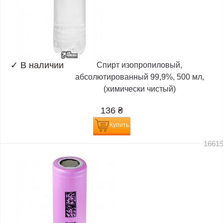
✓
В наличии
Спирт изопропиловый,
абсолютированный 99,9%, 500 мл,
(химически чистый)
136
₴
Купить
1661