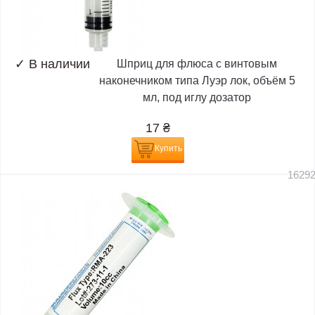
✓
В наличии
Шприц для флюса с винтовым
наконечником типа Луэр лок, объём 5
мл, под иглу дозатор
17
₴
Купить
1629