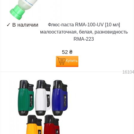
✓
В наличии
Флюс-паста RMA-100-UV [10 мл]
малоостаточная, белая, разновидность
RMA-223
52
₴
Купить
1610