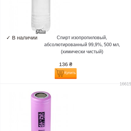
✓
В наличии
Спирт изопропиловый,
абсолютированный 99,9%, 500 мл,
(химически чистый)
136
₴
Купить
1661