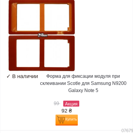
✓
В наличии
Форма для фиксации модуля при
склеивании Scotle для Samsung N9200
Galaxy Note 5
99
Акция
92
₴
Купить
0767