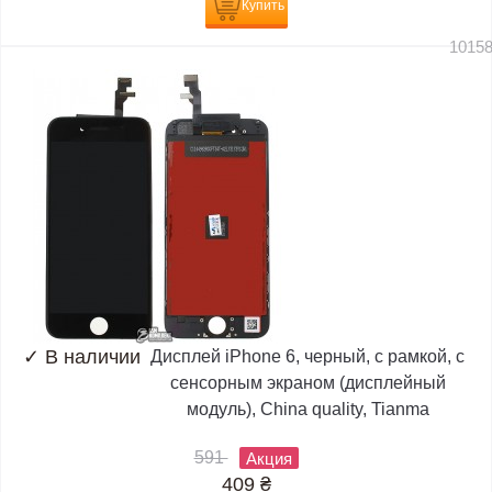
Купить
1015
✓
В наличии
Дисплей iPhone 6, черный, с рамкой, с
сенсорным экраном (дисплейный
модуль), China quality, Tianma
591
Акция
409
₴