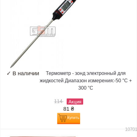
✓
В наличии
Термометр - зонд электронный для
жидкостей Диапазон измерения:-50 °C +
300 °C
114
Акция
81
₴
Купить
1070