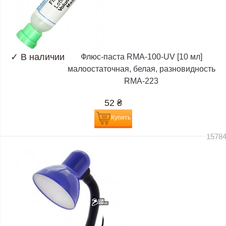
✓
В наличии
Флюс-паста RMA-100-UV [10 мл]
малоостаточная, белая, разновидность
RMA-223
52
₴
Купить
1578