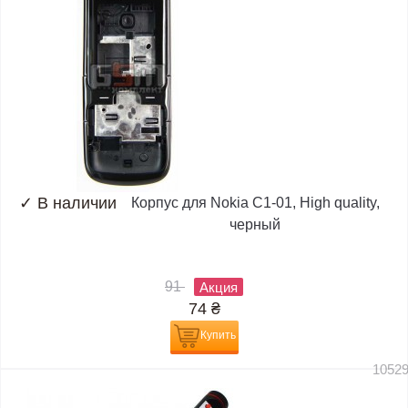
✓
В наличии
Корпус для Nokia C1-01, High quality,
черный
91
Акция
74
₴
Купить
1052