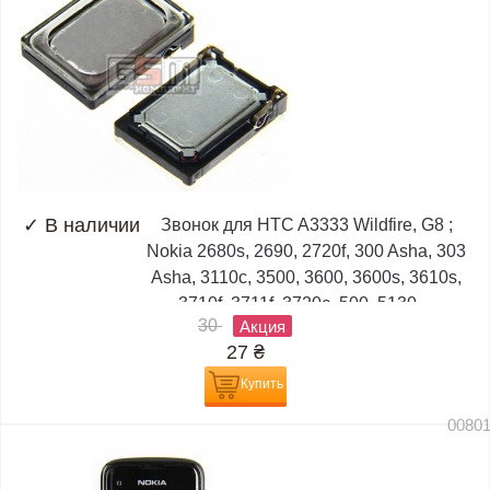
✓
В наличии
Звонок для HTC A3333 Wildfire, G8 ;
Nokia 2680s, 2690, 2720f, 300 Asha, 303
Asha, 3110c, 3500, 3600, 3600s, 3610s,
3710f, 3711f, 3720c, 500, 5130,...
30
Акция
27
₴
Купить
0080