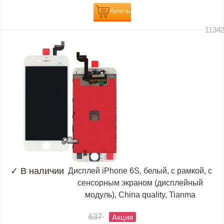
Купить
1134
✓
В наличии
Дисплей iPhone 6S, белый, с рамкой, с
сенсорным экраном (дисплейный
модуль), China quality, Tianma
637
Акция