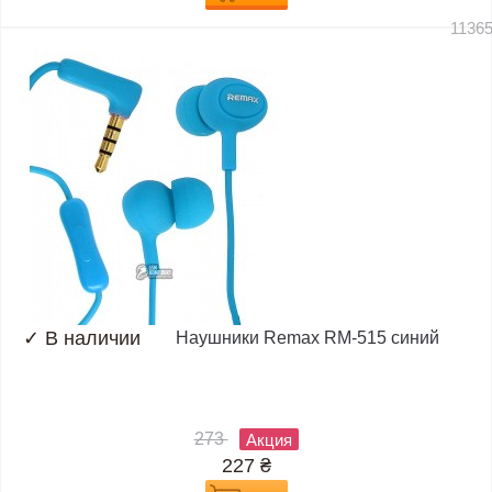
1136
✓
В наличии
Наушники Remax RM-515 синий
273
Акция
227
₴