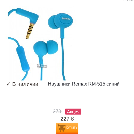
✓
В наличии
Наушники Remax RM-515 синий
273
Акция
227
₴
Купить