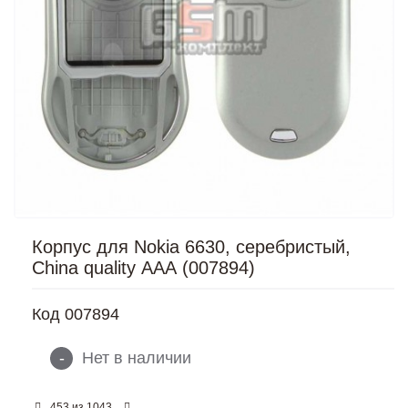
Корпус для Nokia 6630, серебристый,
China quality ААА (007894)
Код
007894
-
Нет в наличии
из
453
1043