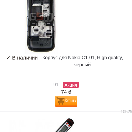
✓
В наличии
Корпус для Nokia C1-01, High quality,
черный
91
Акция
74
₴
Купить
1052