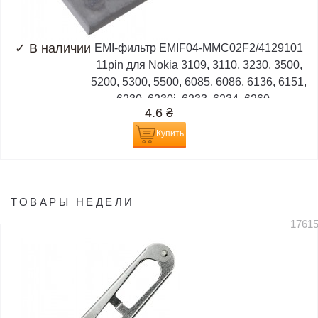
✓
В наличии
EMI-фильтр EMIF04-MMC02F2/4129101
11pin для Nokia 3109, 3110, 3230, 3500,
5200, 5300, 5500, 6085, 6086, 6136, 6151,
6230, 6230i, 6233, 6234, 6260,...
4.6
₴
Купить
ТОВАРЫ НЕДЕЛИ
1761