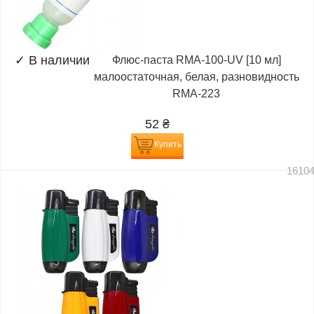
✓
В наличии
Флюс-паста RMA-100-UV [10 мл]
малоостаточная, белая, разновидность
RMA-223
52
₴
Купить
1610