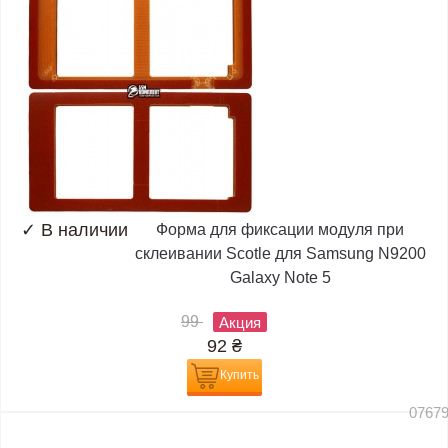
✓
В наличии
Форма для фиксации модуля при
склеивании Scotle для Samsung N9200
Galaxy Note 5
99
Акция
92
₴
Купить
0767