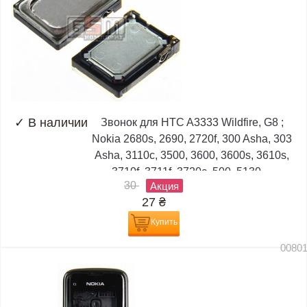
✓
В наличии
Звонок для HTC A3333 Wildfire, G8 ;
Nokia 2680s, 2690, 2720f, 300 Asha, 303
Asha, 3110c, 3500, 3600, 3600s, 3610s,
3710f, 3711f, 3720c, 500, 5130,...
30
Акция
27
₴
Купить
0080