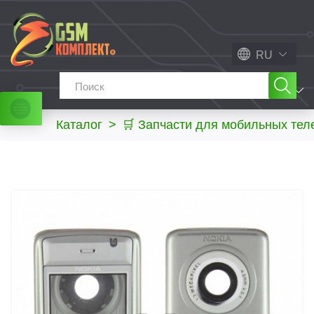
RU
МЕНЮ
Каталог
>
🛒 Запчасти для мобильных те