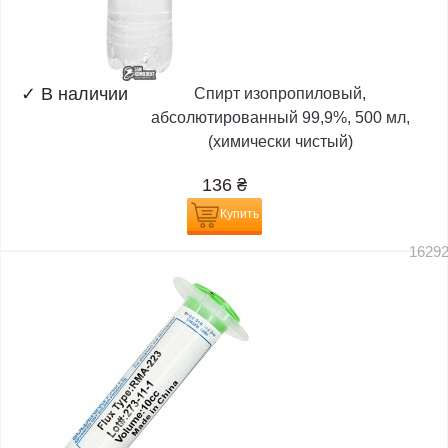
✓
В наличии
Спирт изопропиловый,
абсолютированный 99,9%, 500 мл,
(химически чистый)
136
₴
Купить
1629