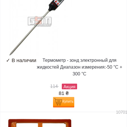
✓
В наличии
Термометр - зонд электронный для
жидкостей Диапазон измерения:-50 °C +
300 °C
114
Акция
81
₴
Купить
1070