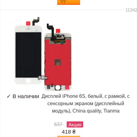
1134
✓
В наличии
Дисплей iPhone 6S, белый, с рамкой, с
сенсорным экраном (дисплейный
модуль), China quality, Tianma
637
Акция
418
₴