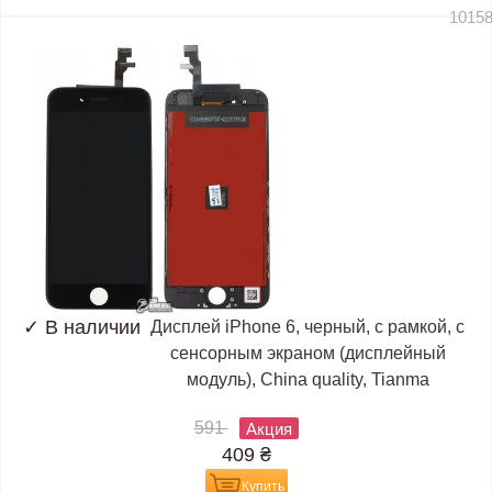
1015
✓
В наличии
Дисплей iPhone 6, черный, с рамкой, с
сенсорным экраном (дисплейный
модуль), China quality, Tianma
591
Акция
409
₴
Купить