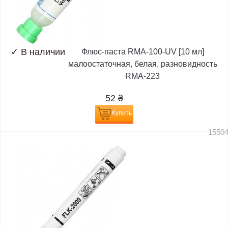
✓
В наличии
Флюс-паста RMA-100-UV [10 мл]
малоостаточная, белая, разновидность
RMA-223
52
₴
Купить
1550