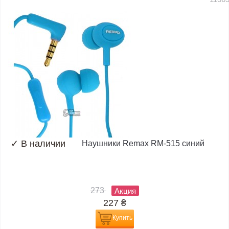
✓
В наличии
Наушники Remax RM-515 синий
273
Акция
227
₴
Купить