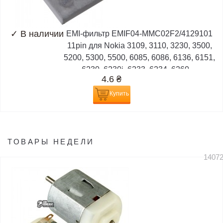
✓
В наличии
EMI-фильтр EMIF04-MMC02F2/4129101
11pin для Nokia 3109, 3110, 3230, 3500,
5200, 5300, 5500, 6085, 6086, 6136, 6151,
6230, 6230i, 6233, 6234, 6260,...
4.6
₴
Купить
ТОВАРЫ НЕДЕЛИ
1407