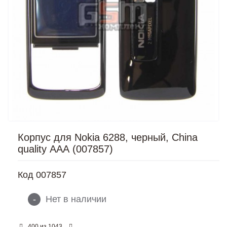
Корпус для Nokia 6288, черный, China
quality ААА (007857)
Код
007857
-
Нет в наличии
из
400
1043