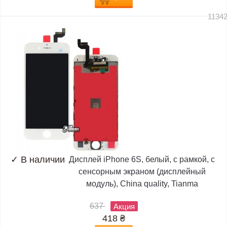
1134
✓
В наличии
Дисплей iPhone 6S, белый, с рамкой, с
сенсорным экраном (дисплейный
модуль), China quality, Tianma
637
Акция
418
₴