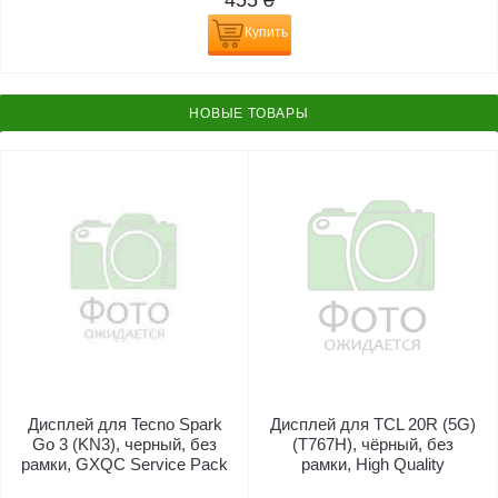
455
₴
Купить
НОВЫЕ ТОВАРЫ
Дисплей для Tecno Spark
Дисплей для TCL 20R (5G)
Go 3 (KN3), черный, без
(T767H), чёрный, без
рамки, GXQC Service Pack
рамки, High Quality