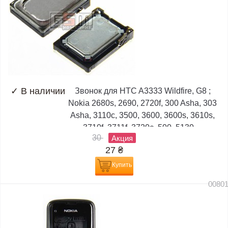
✓
В наличии
Звонок для HTC A3333 Wildfire, G8 ;
Nokia 2680s, 2690, 2720f, 300 Asha, 303
Asha, 3110c, 3500, 3600, 3600s, 3610s,
3710f, 3711f, 3720c, 500, 5130,...
30
Акция
27
₴
Купить
0080