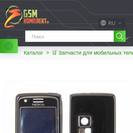
RU
МЕНЮ
Каталог
>
🛒 Запчасти для мобильных те