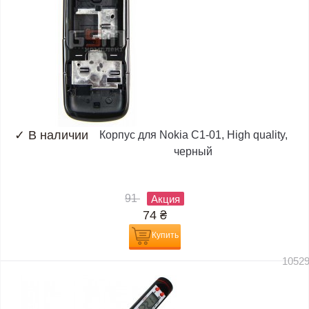
✓
В наличии
Корпус для Nokia C1-01, High quality,
черный
91
Акция
74
₴
Купить
1052