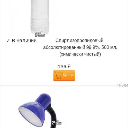
✓
В наличии
Спирт изопропиловый,
абсолютированный 99,9%, 500 мл,
(химически чистый)
136
₴
Купить
1578