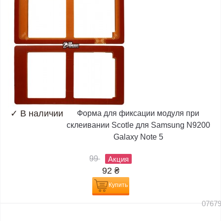
✓
В наличии
Форма для фиксации модуля при
склеивании Scotle для Samsung N9200
Galaxy Note 5
99
Акция
92
₴
Купить
0767