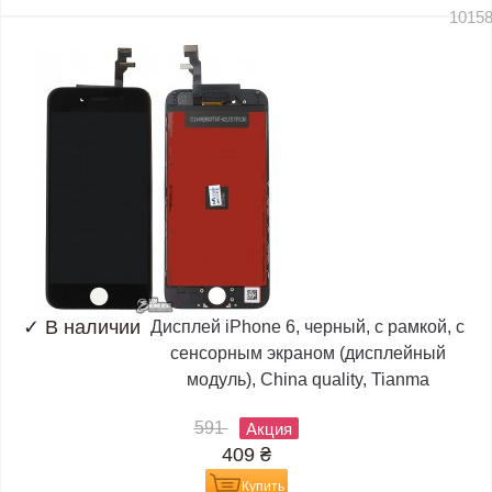
1015
✓
В наличии
Дисплей iPhone 6, черный, с рамкой, с
сенсорным экраном (дисплейный
модуль), China quality, Tianma
591
Акция
409
₴
Купить